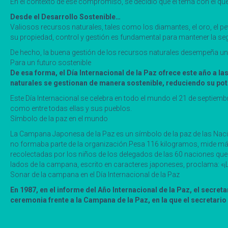
En el contexto de ese compromiso, se decidió que el tema con el que 
Desde el Desarrollo Sostenible…
Valiosos recursos naturales, tales como los diamantes, el oro, el pe
su propiedad, control y gestión es fundamental para mantener la se
De hecho, la buena gestión de los recursos naturales desempeña un 
Para un futuro sostenible
De esa forma, el Día Internacional de la Paz ofrece este año a
naturales se gestionan de manera sostenible, reduciendo su pote
Este Día Internacional se celebra en todo el mundo el 21 de septiembr
como entre todas ellas y sus pueblos.
Símbolo de la paz en el mundo
La Campana Japonesa de la Paz es un símbolo de la paz de las Naci
no formaba parte de la organización.Pesa 116 kilogramos, mide más
recolectadas por los niños de los delegados de las 60 naciones que 
lados de la campana, escrito en caracteres japoneses, proclama: «¡L
Sonar de la campana en el Día Internacional de la Paz
En 1987, en el informe del Año Internacional de la Paz, el secret
ceremonia frente a la Campana de la Paz, en la que el secretar