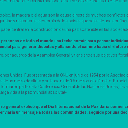
conmemorar el Día Internacional de la Paz de este año fuera el de «una 
tróleo, la madera o el agua son la causa directa de muchos conflictos o
guridad y restaurar la economía de los países que salen de una conflagr
papel central en la construcción de una paz sostenible en las sociedad
 las personas de todo el mundo una fecha común para pensar individ
ncial para generar disputas y allanando el camino hacia el «futur
e, por acuerdo de la Asamblea General, y tiene entre sus objetivos fortal
ones Unidas. Fue presentada a la ONU en junio de 1954 por la Asociaci
 de un metro de altura y su base mide 0.6 metros de diámetro. El met
formaron parte de la Conferencia General de las Naciones Unidas, llevad
arga vida a la paz mundial absoluta!».
ario general explicó que el Día Internacional de la Paz daría comien
io enviaría un mensaje a todas las comunidades, seguido por una de