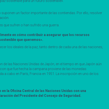
paz sostenible para un futuro sostenible».
 suponen un factor importante de las contiendas. Por ello, resolver
ación.
es que sufren o han sufrido una guerra.
ualmente en cómo contribuir a asegurar que los recursos
o sostenible que queremos».
ecer los ideales de la paz, tanto dentro de cada una de las naciones,
ón de las Naciones Unidas de Japón, en el tiempo en que Japón aún
al con que fue hecha la campana proviene de las monedas
a a cabo en París, Francia en 1951. La inscripción en uno de los
zo en la Oficina Central de las Naciones Unidas con una
claración del Presidente del Consejo de Seguridad.