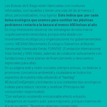
Las Bolsas de E-Bags están fabricadas con costuras
reforzadas, son lavables y tienen una vida útil de al menos 2
años, personalizables, muy ligeras.
Esto indica que: por cada
bolsa ecológica que usemos para sustituir las plásticas
podríamos restarle a la basura al menos 600 bolsas al año
.
Es muy interesante observar las estrategias de esta marca
orgullosamente venezolana, porque está aliada con
movimientos ecológicos y organizaciones no gubernamentales
como: MESAM (Movimiento Ecológico Salvemos al Mundo
Venezuela) Venezuela Verde, FUNVIVE (Fundación Internacional
Vida Verde) y ONG Vitalis, además de colaborar activamente con
fundaciones y tener planes de financiamiento y descuentos
especiales para ellas.
En su página web y redes sociales siempre activas, se dedican a
promover conciencia ambiental y ciudadana en todos los
aspectos de nuestra vida utilizando el “
hashtag
”
#EducaConEjemplo y brindando a sus visitantes tips ecológicos
e ideas para reducir, reciclar y reutilizar (Principios del
consumidor responsable)
“Con esfuerzo sostenido e incansable afecto e ilusión,
trabajamos en nuestro país para mejorarlo, porque creemos en
él y en su gente” “Nuestras alianzas comerciales