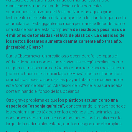
vertedero de basura más grande del mundo, esta isla se
mantiene en su lugar girando debido a las corrientes
submarinas, en la zona del Pacífico Norte las aguas giran
lentamente en el sentido de las agujas del reloj dando lugar a esta
acumulación. Esta gigantesca masa permanece flotando como
una isla de basura, está compuesta
de residuos y pesa más de
4 millones de toneladas -el 80% de plástico-.
La densidad de
los restos flotantes aumenta dramáticamente año tras año.
¡
Increíble! ¿Cierto?
Curtis Ebbesmeyer, un prestigioso oceanógrafo, compara el
vórtice de basura como a un ser vivo, es –según explica- como
un gran animal sin correa. Cuando el animal se acerca a la tierra
(como lo hace en el archipiélago de Hawái) los resultados son
dramáticos, puesto que deja las playas totalmente cubiertas de
este “confeti” de plástico. Alrededor del 70% de la basura acaba
contaminando el fondo de los océanos.
Otro grave problema es que
los plásticos actúan como una
especie de “esponja química”,
concentrando la mayor parte de
los contaminantes tóxicos en los océanos. Los animales que
consumen estos materiales contaminados los transfieren a lo
largo de la cadena alimentaria, con los riesgos que ello implica.