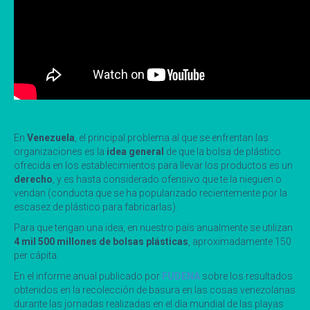
En
Venezuela
, el principal problema al que se enfrentan las
organizaciones es la
idea general
de que la bolsa de plástico
ofrecida en los establecimientos para llevar los productos es un
derecho
, y es hasta considerado ofensivo que te la nieguen o
vendan (conducta que se ha popularizado recientemente por la
escasez de plástico para fabricarlas).
Para que tengan una idea, en nuestro país anualmente se utilizan
4 mil 500 millones de bolsas plásticas
, aproximadamente 150
per cápita.
En el informe anual publicado por
FUDENA
sobre los resultados
obtenidos en la recolección de basura en las cosas venezolanas
durante las jornadas realizadas en el día mundial de las playas