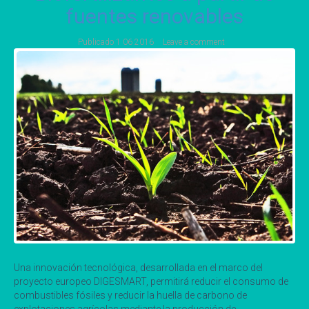
fuentes renovables
Publicado
1 06 2016
Leave a comment
Una innovación tecnológica, desarrollada en el marco del
proyecto europeo DIGESMART, permitirá reducir el consumo de
combustibles fósiles y reducir la huella de carbono de
explotaciones agrícolas mediante la producción de