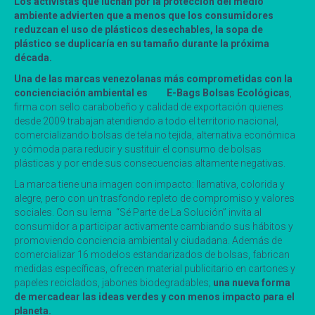
Los activistas que luchan por la protección del medio
ambiente advierten que a menos que los consumidores
reduzcan el uso de plásticos desechables, la sopa de
plástico se duplicaría en su tamaño durante la próxima
década.
Una de las marcas venezolanas más comprometidas con la
concienciación ambiental es E-Bags Bolsas Ecológicas
,
firma con sello carabobeño y calidad de exportación quienes
desde 2009 trabajan atendiendo a todo el territorio nacional,
comercializando bolsas de tela no tejida, alternativa económica
y cómoda para reducir y sustituir el consumo de bolsas
plásticas y por ende sus consecuencias altamente negativas.
La marca tiene una imagen con impacto: llamativa, colorida y
alegre, pero con un trasfondo repleto de compromiso y valores
sociales. Con su lema “Sé Parte de La Solución” invita al
consumidor a participar activamente cambiando sus hábitos y
promoviendo conciencia ambiental y ciudadana. Además de
comercializar 16 modelos estandarizados de bolsas, fabrican
medidas específicas, ofrecen material publicitario en cartones y
papeles reciclados, jabones biodegradables;
una nueva forma
de mercadear las ideas verdes y con menos impacto para el
planeta.