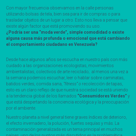
Con mayor frecuencia observamos en la calle personas
utilizando bolsas de tela, bien sea para ir de compras o para
trasladar objetos de un lugar a otro. Esto nos lleva a pensar que
existe algún factor que está promoviendo su uso.
¿Podría ser una “moda verde”, simple comodidad o existe
alguna causa más profunda o emocional que está cambiando
el comportamiento ciudadano en Venezuela?
Desde hace algunos años se escucha en nuestro país con más
cuidado a las organizaciones ecologistas, movimientos
ambientalistas, colectivos de arte reciclado; al menos una vez a
la semana podemos escuchar, leer o hablar sobre caminatas,
batidos verdes, comida sana,
“fitness” o
recolección de tapas,
esto es un claro reflejo de que nuestra sociedad se está uniendo
a la tendencia global de los llamados
“Consumidores Verdes”
y
que está despertando la conciencia ecológica y la preocupación
por el ambiente.
Nuestro planeta a nivel general tiene graves índices de deterioro,
el efecto invernadero, la polución, fuertes sequías y más. La
contaminación generalizada es un tema principal en muchos
países, uno de los puntos más discutidos es la problemática