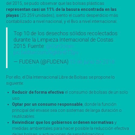
del 2015, se pudo observar que las bolsas plásticas
representan casi un 11% de la basura encontrada en las
playas
(25.259 unidades), siento el cuarto desperdicio más
contabilizado a nivel nacional, y el 8vo a nivel internacional.
Top 10 de los desechos sólidos recolectados
durante la Limpieza Internacional de Costas
2015. Fuente:
@OurOcean
pic.twitter.com/RgkhH6T3pv
— FUDENA (@FUDENA)
13 de junio de 2016
Por ello, el Día Internacional Libre de Bolsas se propone lo
siguiente:
Reducir de forma efectiva
el consumo de bolsas de un solo
uso.
Optar por un consumo responsable
, donde la función
principal del envase sea con sistemas de larga duración o
reutilizables.
Reivindicar que los gobiernos ordenen normativas
y
medidas ambientales para hacer posible la reducción efectiva
de las bolsas, y actuaciones de sensibilización y