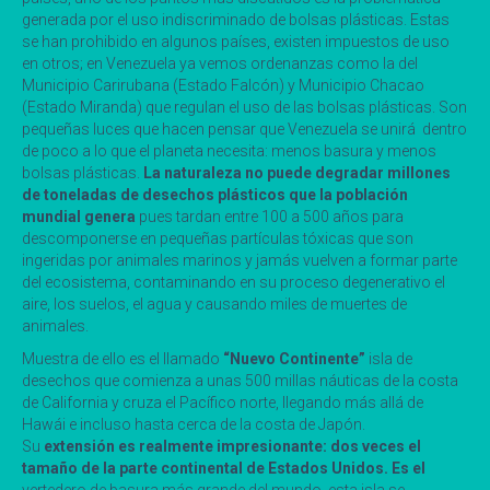
generada por el uso indiscriminado de bolsas plásticas. Estas
se han prohibido en algunos países, existen impuestos de uso
en otros; en Venezuela ya vemos ordenanzas como la del
Municipio Carirubana (Estado Falcón) y Municipio Chacao
(Estado Miranda) que regulan el uso de las bolsas plásticas. Son
pequeñas luces que hacen pensar que Venezuela se unirá dentro
de poco a lo que el planeta necesita: menos basura y menos
bolsas plásticas.
La naturaleza no puede degradar millones
de toneladas de desechos plásticos que la población
mundial genera
pues tardan entre 100 a 500 años para
descomponerse en pequeñas partículas tóxicas que son
ingeridas por animales marinos y jamás vuelven a formar parte
del ecosistema, contaminando en su proceso degenerativo el
aire, los suelos, el agua y causando miles de muertes de
animales.
Muestra de ello es el llamado
“Nuevo Continente”
isla de
desechos que comienza a unas 500 millas náuticas de la costa
de California y cruza el Pacífico norte, llegando más allá de
Hawái e incluso hasta cerca de la costa de Japón.
Su
extensión es realmente impresionante: dos veces el
tamaño de la parte continental de Estados Unidos. Es el