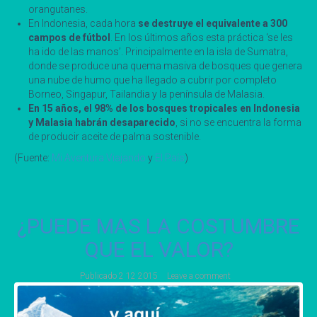
orangutanes.
En Indonesia, cada hora
se destruye el equivalente a 300
campos de fútbol
. En los últimos años esta práctica ‘se les
ha ido de las manos’. Principalmente en la isla de Sumatra,
donde se produce una quema masiva de bosques que genera
una nube de humo que ha llegado a cubrir por completo
Borneo, Singapur, Tailandia y la península de Malasia.
En 15 años, el 98% de los bosques tropicales en Indonesia
y Malasia habrán desaparecido
, si no se encuentra la forma
de producir aceite de palma sostenible.
(Fuente:
Mi Aventura Viajando
y
El País
)
¿PUEDE MAS LA COSTUMBRE
QUE EL VALOR?
Publicado
2 12 2015
Leave a comment