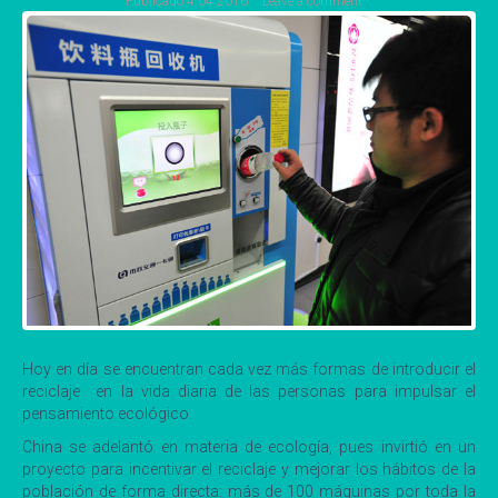
Publicado
4 04 2016
Leave a comment
Hoy en día se encuentran cada vez más formas de introducir el
reciclaje en la vida diaria de las personas para impulsar el
pensamiento ecológico.
China se adelantó en materia de ecología, pues invirtió en un
proyecto para incentivar el reciclaje y mejorar los hábitos de la
población de forma directa: más de 100 máquinas por toda la