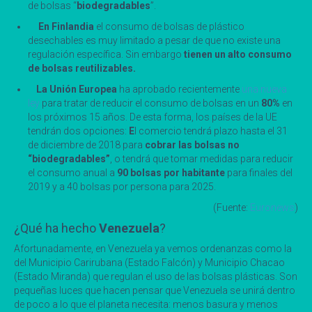
de bolsas “
biodegradables
”.
En Finlandia
el consumo de bolsas de plástico
desechables es muy limitado a pesar de que no existe una
regulación específica. Sin embargo
tienen un alto consumo
de bolsas reutilizables.
La Unión Europea
ha aprobado recientemente
una nueva
ley
para tratar de reducir el consumo de bolsas en un
80%
en
los próximos 15 años. De esta forma, los países de la UE
tendrán dos opciones:
E
l comercio tendrá plazo hasta el 31
de diciembre de 2018 para
cobrar las bolsas no
“biodegradables”
, o tendrá que tomar medidas para reducir
el consumo anual a
90 bolsas por habitante
para finales del
2019 y a 40 bolsas por persona para 2025.
(Fuente:
Euronews
)
¿Qué ha hecho
Venezuela
?
Afortunadamente, en Venezuela ya vemos ordenanzas como la
del Municipio Carirubana (Estado Falcón) y Municipio Chacao
(Estado Miranda) que regulan el uso de las bolsas plásticas. Son
pequeñas luces que hacen pensar que Venezuela se unirá dentro
de poco a lo que el planeta necesita: menos basura y menos