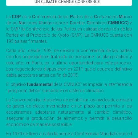
La
COP
es la
C
onferencia de las
P
artes de la
C
onvención
M
arco
de las
N
aciones
U
nidas sobre el
C
ambio
C
limático (
CMNUCC)
y
la CMP la Conferencia de las Partes en calidad de reunión de las
Partes en el Protocolo de Kyoto (CMP). La CMNUCC cuenta con
195 países firmantes.
Cada año, desde 1992, se celebra la conferencia de las partes
con los negociadores tratando de componer un plan práctico y
este año, en París, es la última oportunidad para este proceso.
Los negociadores dispusieron en 2011 que el acuerdo definitivo
debía adoptarse antes del fin de 2015.
El objetivo
fundamental
de la CMNUCC es impedir la interferencia
“peligrosa” del ser humano en el sistema climático.
La Convención fija el objetivo de estabilizar los niveles de emisión
de gases de efecto invernadero en un plazo que permita a los
ecosistemas adaptarse naturalmente al cambio climático,
asegurar la producción de alimentos y permitir el desarrollo
económico de manera sostenible.
En 1979 se llevó a cabo la primera Conferencia Mundial sobre el