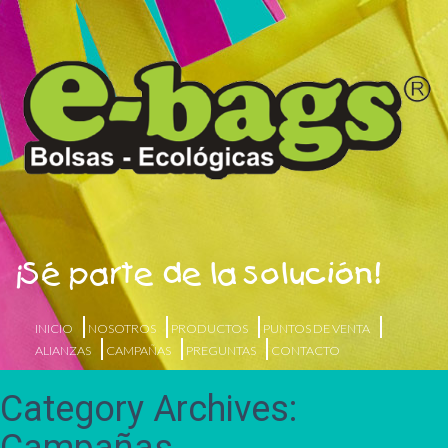
¡Sé parte de la solución!
INICIO
NOSOTROS
PRODUCTOS
PUNTOS DE VENTA
ALIANZAS
CAMPAÑAS
PREGUNTAS
CONTACTO
Category Archives: