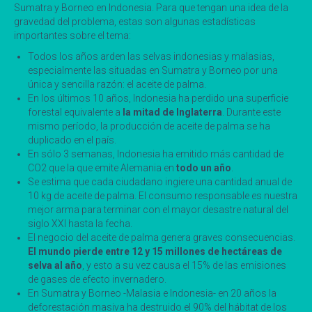
Sumatra y Borneo en Indonesia. Para que tengan una idea de la
gravedad del problema, estas son algunas estadísticas
importantes sobre el tema:
Todos los años arden las selvas indonesias y malasias,
especialmente las situadas en Sumatra y Borneo por una
única y sencilla razón: el aceite de palma.
En los últimos 10 años, Indonesia ha perdido una superficie
forestal equivalente a
la mitad de Inglaterra
. Durante este
mismo período, la producción de aceite de palma se ha
duplicado en el país.
En sólo 3 semanas, Indonesia ha emitido más cantidad de
CO2 que la que emite Alemania en
todo un año
.
Se estima que cada ciudadano ingiere una cantidad anual de
10 kg de aceite de palma. El consumo responsable es nuestra
mejor arma para terminar con el mayor desastre natural del
siglo XXI hasta la fecha.
El negocio del aceite de palma genera graves consecuencias.
El mundo pierde entre 12 y 15 millones de hectáreas de
selva al año
, y esto a su vez causa el 15% de las emisiones
de gases de efecto invernadero.
En Sumatra y Borneo -Malasia e Indonesia- en 20 años la
deforestación masiva ha destruido el 90% del hábitat de los