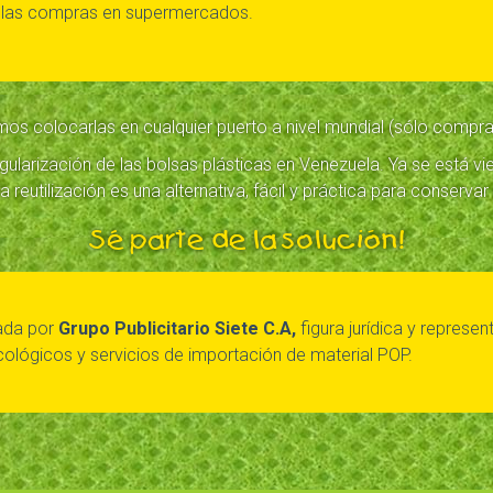
a las compras en supermercados.
mos colocarlas en cualquier puerto a nivel mundial (sólo compr
gularización de las bolsas plásticas en Venezuela. Ya se está vi
 reutilización es una alternativa, fácil y práctica para conservar
Sé parte de la solución!
ada por
Grupo Publicitario Siete C.A,
figura jurídica y represe
 ecológicos y servicios de importación de material POP.