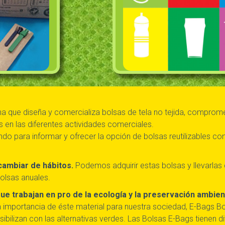
 que diseña y comercializa bolsas de tela no tejida, compromet
s en las diferentes actividades comerciales.
do para informar y ofrecer la opción de bolsas reutilizables c
 cambiar de hábitos.
Podemos adquirir estas bolsas y llevarlas
olsas anuales.
e trabajan en pro de la ecología y la preservación ambient
 la importancia de éste material para nuestra sociedad, E-Bags 
bilizan con las alternativas verdes. Las Bolsas E-Bags tienen 