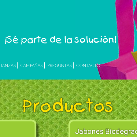
¡Sé parte de la solución!
LIANZAS
CAMPAÑAS
PREGUNTAS
CONTACTO
Productos
Jabones Biodegra