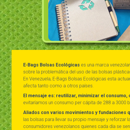
E-Bags Bolsas Ecológicas
es una marca venezolana
sobre la problemática del uso de las bolsas plástica
En Venezuela, E-Bags Bolsas Ecológicas esta actuan
afecta tanto como a otros países.
El mensaje es: reutilizar, minimizar el consumo,
evitaríamos un consumo per cápita de 288 a 3000 b
Aliados con varios movimientos y fundaciones qu
las bolsas para llevar su propio mensaje y reforzar
consumidores venezolanos quienes cada día se sensi