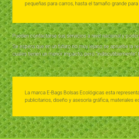
pequeñas para carros, hasta el tamaño grande par
Pueden contactarse sus servicios a nivel nacional y pode
Se espera que en un futuro no muy lejano se apruebe la re
cuales tienen un menor impacto; pero “indiscutiblemente” la
La marca E-Bags Bolsas Ecológicas esta represent
publicitarios, diseño y asesoría gráfica, materiales