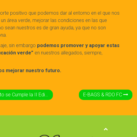
orte positivo que podemos dar al entorno en el que nos
 un área verde, mejorar las condiciones en las que
no sean nuestros es de gran ayuda, ya que no son
ona.
laje, sin embargo
podemos promover y apoyar estas
ucación verde”
en nuestros allegados, siempre,
s mejorar nuestro futuro.
a II Edición de La Hora del Planeta en Valencia-Venezuela
E-BAGS & RDO FC