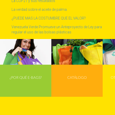
La COP21 y sus resultados
La verdad sobre el aceite de palma.
¿PUEDE MAS LA COSTUMBRE QUE EL VALOR?
Venezuela Verde Promueve un Anteproyecto de Ley para
regular el uso de las bolsas plásticas
Día Internacional de la Lucha contra el Sida
Somos sociales!
Día Internacional libre de bolsas plásticas
Ver Más Campañas
¿POR QUÉ E-BAGS?
CATÁLOGO
O
Tweets por @ebagsve