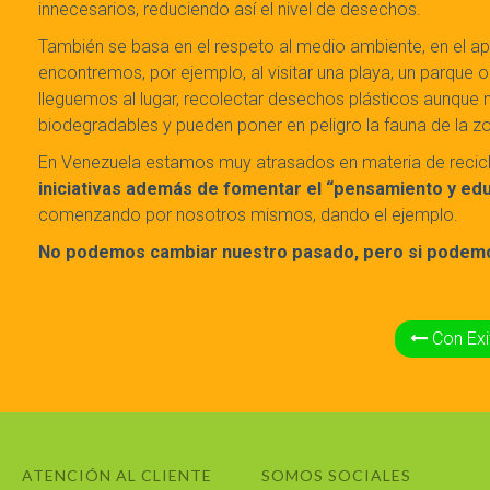
innecesarios, reduciendo así el nivel de desechos.
También se basa en el respeto al medio ambiente, en el ap
encontremos, por ejemplo, al visitar una playa, un parque o
lleguemos al lugar, recolectar desechos plásticos aunque 
biodegradables y pueden poner en peligro la fauna de la z
En Venezuela estamos muy atrasados en materia de recic
iniciativas además de fomentar el “pensamiento y ed
comenzando por nosotros mismos, dando el ejemplo.
No podemos cambiar nuestro pasado, pero si podemo
Con Exito se Cumple l
ATENCIÓN AL CLIENTE
SOMOS SOCIALES