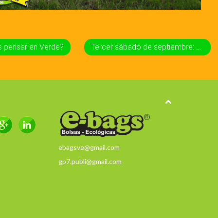
 pensar en Verde?
Tercer sábado de septiembre: Día Mundial de las Playas
ebagsve@gmail.com
gp7.publi@gmail.com