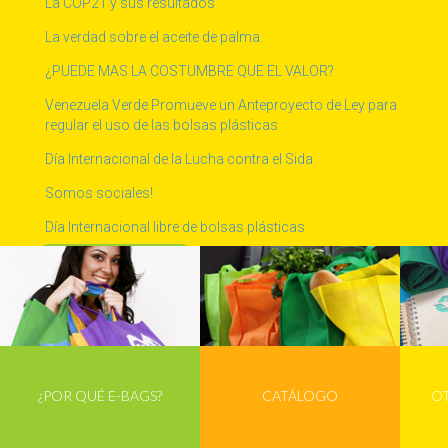
La COP21 y sus resultados
La verdad sobre el aceite de palma.
¿PUEDE MAS LA COSTUMBRE QUE EL VALOR?
Venezuela Verde Promueve un Anteproyecto de Ley para
regular el uso de las bolsas plásticas
Día Internacional de la Lucha contra el Sida
Somos sociales!
Día Internacional libre de bolsas plásticas
Ver Más Campañas
Tweets por @ebagsve
¿POR QUÉ E-BAGS?
CATÁLOGO
O