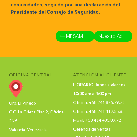
comunidades, seguido por una declaración del
Presidente del Consejo de Seguridad.
MESAM + E_Bags se unen en la protección de las Playas
Nuestro Apoyo para Alpha Boys School – Jamaica
OFICINA CENTRAL
ATENCIÓN AL CLIENTE
HORARIO: lunes a viernes
10:00 am a 4:00 pm
Oficina: +58 241 825.79.72
Urb. El Viñedo
Oficina: +58 241 417.55.85
C.C. La Grieta Piso 2, Oficina
Móvil: +58 414 433.89.72
2N6
Gerencia de ventas:
Valencia. Venezuela