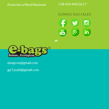
+58 424 440.26.17
Atención a Nivel Nacional
SOMOS SOCIALES
ebagsve@gmail.com
gp7.publi@gmail.com