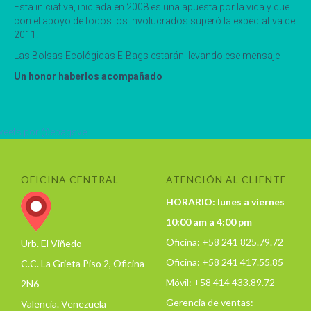
Esta iniciativa, iniciada en 2008 es una apuesta por la vida y que
con el apoyo de todos los involucrados superó la expectativa del
2011.
Las Bolsas Ecológicas E-Bags estarán llevando ese mensaje
Un honor haberlos acompañado
eets por @ebagsve
OFICINA CENTRAL
ATENCIÓN AL CLIENTE
HORARIO: lunes a viernes
10:00 am a 4:00 pm
Oficina: +58 241 825.79.72
Urb. El Viñedo
Oficina: +58 241 417.55.85
C.C. La Grieta Piso 2, Oficina
Móvil: +58 414 433.89.72
2N6
Gerencia de ventas:
Valencia. Venezuela