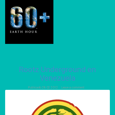
Rootz Underground en
Venezuela
Publicado
28 02 2012
Leave a comment