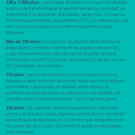
100 a 1.000 años:
Las botellas de plástico son las más rebeldes
a la hora de transformarse. Al aire libre pierden su tonicidad, se
fragmentan y se dispersan. Enterradas, duran más. La mayoría
está hecha de tereftalato de polietileno (PET), un material duro de
roer: los microorganismos no tienen mecanismos para
atacarlos.
Más de 100 años:
Los corchos de plástico están hechos de
polipropileno, el mismo material de las pajitas y envases de
yogur. Se puede reciclar más fácil que las botellas de agua
mineral (que son de PVC, cloruro de polivinilo) y las que son de
PET (tereftalato de polietileno)
150 años:
Las bolsas de plástico, por causa de su mínimo
espesor, pueden transformarse más rápido que una botella de
ese material. Las bolsitas, en realidad, están hechas de
polietileno de baja densidad. La naturaleza suele entablar una
«batalla» dura contra ese elemento. Y, por lo general, pierde.
200 años:
Las zapatillas están compuestas por cuero, tela,
goma y, en algunos casos, espumas sintéticas. Por eso tienen
varias etapas de degradación. Lo primero que desaparece son
las partes de tela o cuero. Su interior no puede ser degradado:
sólo se reduce.