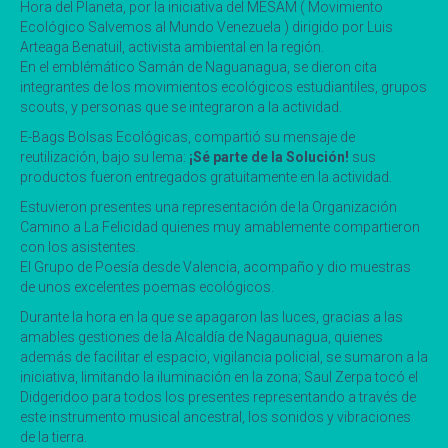
Hora del Planeta, por la iniciativa del MESAM ( Movimiento
Ecológico Salvemos al Mundo Venezuela ) dirigido por Luis
Arteaga Benatuil, activista ambiental en la región.
En el emblémático Samán de Naguanagua, se dieron cita
integrantes de los movimientos ecológicos estudiantiles, grupos
scouts, y personas que se integraron a la actividad.
E-Bags Bolsas Ecológicas, compartió su mensaje de
reutilización, bajo su lema:
¡Sé parte de la Solución!
sus
productos fueron entregados gratuitamente en la actividad.
Estuvieron presentes una representación de la Organización
Camino a La Felicidad quienes muy amablemente compartieron
con los asistentes.
El Grupo de Poesía desde Valencia, acompaño y dio muestras
de unos excelentes poemas ecológicos.
Durante la hora en la que se apagaron las luces, gracias a las
amables gestiones de la Alcaldía de Nagaunagua, quienes
además de facilitar el espacio, vigilancia policial, se sumaron a la
iniciativa, limitando la iluminación en la zona; Saul Zerpa tocó el
Didgeridoo para todos los presentes representando a través de
este instrumento musical ancestral, los sonidos y vibraciones
de la tierra.