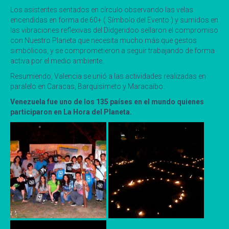
Los asistentes sentados en círculo observando las velas
encendidas en forma de 60+ ( Símbolo del Evento ) y sumidos en
las vibraciones reflexivas del Didgeridoo sellaron el compromiso
con Nuestro Planeta que necesita mucho más que gestos
simbólicos, y se comprometieron a seguir trabajando de forma
activa por el medio ambiente.
Resumiendo, Valencia se unió a las actividades realizadas en
paralelo en Caracas, Barquisimeto y Maracaibo.
Venezuela fue uno de los 135 países en el mundo quienes
participaron en La Hora del Planeta.