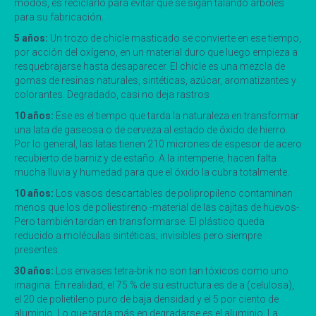
modos, es reciclarlo para evitar que se sigan talando árboles
para su fabricación.
5 años:
Un trozo de chicle masticado se convierte en ese tiempo,
por acción del oxígeno, en un material duro que luego empieza a
resquebrajarse hasta desaparecer. El chicle es una mezcla de
gomas de resinas naturales, sintéticas, azúcar, aromatizantes y
colorantes. Degradado, casi no deja rastros
10 años:
Ese es el tiempo que tarda la naturaleza en transformar
una lata de gaseosa o de cerveza al estado de óxido de hierro.
Por lo general, las latas tienen 210 micrones de espesor de acero
recubierto de barniz y de estaño. A la intemperie, hacen falta
mucha lluvia y humedad para que el óxido la cubra totalmente.
10 años:
Los vasos descartables de polipropileno contaminan
menos que los de poliestireno -material de las cajitas de huevos-.
Pero también tardan en transformarse. El plástico queda
reducido a moléculas sintéticas; invisibles pero siempre
presentes.
30 años:
Los envases tetra-brik no son tan tóxicos como uno
imagina. En realidad, el 75 % de su estructura es de a (celulosa),
el 20 de polietileno puro de baja densidad y el 5 por ciento de
aluminio. Lo que tarda más en degradarse es el aluminio. La