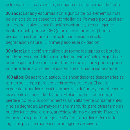
celulosa, si está al aire libre, desaparece en poco más de 1 año.
30 años:
Lacas y espumas son algunos de los elementos más
polémicos de los desechos domiciliarios. Primero porque al ser
un aerosol, salvo especificación contraria, ya es un agente
contaminante por sus CFC (clorofluorocarbonos) Por lo
demás, su estructura metálica lo hace resistente a la
degradación natural. El primer paso es la oxidación.
30 años:
La aleación metálica que forma las tapitas de botellas
puede parecer candidata a una degradación rápida porque tiene
poco espesor. Pero no es así. Primero se oxidan y poco a poco
su parte de acero va perdiendo resistencia hasta dispersarse.
100 años:
De acero y plástico, los encendedores descartarles se
toman su tiempo para convertirse en otra cosa. El acero,
expuesto al aire libre, recién comienza a dañarse y enmohecerse
levemente después de 10 años. El plástico, en ese tiempo, ni
pierde el color. Sus componentes son altamente contaminantes
y no se degradan. La mayoría tiene mercurio, pero otras también
pueden tener zinc, cromo, arsénico, plomo o cadmio. Pueden
empezar a separarse luego de 50 años al aire libre. Pero se las
ingenian para permanecer como agentes nocivos.