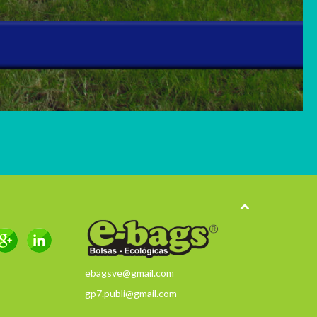
ebagsve@gmail.com
gp7.publi@gmail.com