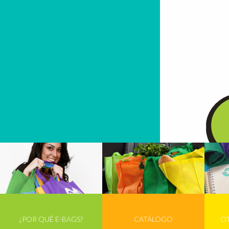
¿POR QUÉ E-BAGS?
CATÁLOGO
O