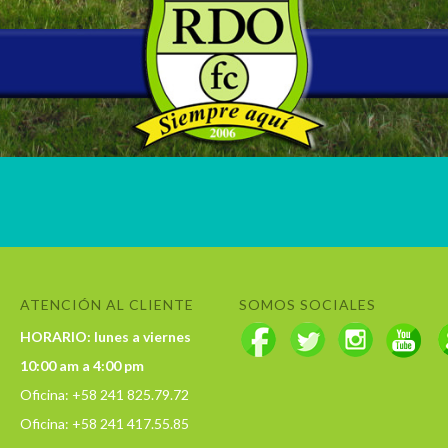
ATENCIÓN AL CLIENTE
SOMOS SOCIALES
HORARIO: lunes a viernes
10:00 am a 4:00 pm
Oficina: +58 241 825.79.72
Oficina: +58 241 417.55.85