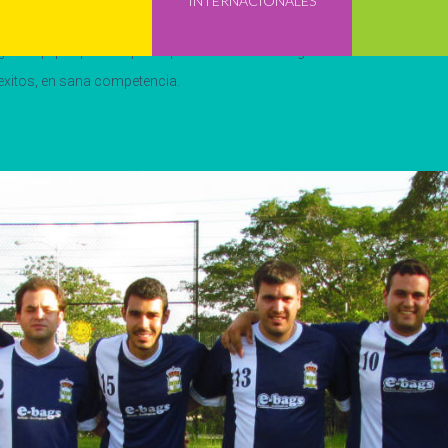
INTERNACIONALES
as un gran honor y un gran placer ser patrocinante y apoyo del RDO
ran equipo que está participando en torneos regionales.
xitos, en sana competencia.