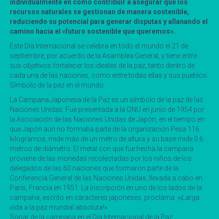
individualmente en cómo contribuir a asegurar que los
recursos naturales se gestionan de manera sostenible,
reduciendo su potencial para generar disputas y allanando el
camino hacia el «futuro sostenible que queremos».
Este Día Internacional se celebra en todo el mundo el 21 de
septiembre, por acuerdo de la Asamblea General, y tiene entre
sus objetivos fortalecer los ideales de la paz, tanto dentro de
cada una de las naciones, como entre todas ellas y sus pueblos.
Símbolo de la paz en el mundo
La Campana Japonesa de la Paz es un símbolo de la paz de las
Naciones Unidas. Fue presentada a la ONU en junio de 1954 por
la Asociación de las Naciones Unidas de Japón, en el tiempo en
que Japón aún no formaba parte de la organización.Pesa 116
kilogramos, mide más de un metro de altura y su base mide 0.6
metros de diámetro. El metal con que fue hecha la campana
proviene de las monedas recolectadas por los niños de los
delegados de las 60 naciones que formaron parte de la
Conferencia General de las Naciones Unidas, llevada a cabo en
París, Francia en 1951. La inscripción en uno de los lados de la
campana, escrito en caracteres japoneses, proclama: «¡Larga
vida a la paz mundial absoluta!».
Sonar de la campana en el Día Internacional de la Paz