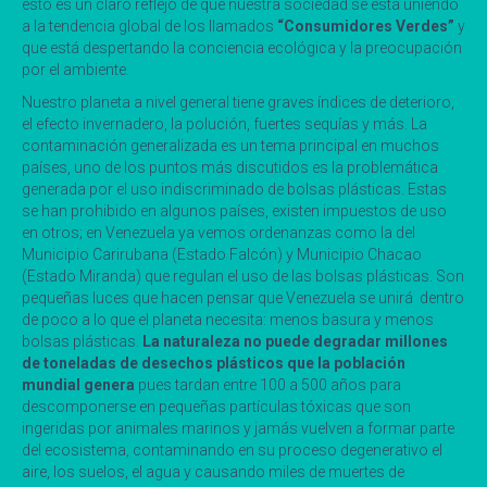
esto es un claro reflejo de que nuestra sociedad se está uniendo
a la tendencia global de los llamados
“Consumidores Verdes”
y
que está despertando la conciencia ecológica y la preocupación
por el ambiente.
Nuestro planeta a nivel general tiene graves índices de deterioro,
el efecto invernadero, la polución, fuertes sequías y más. La
contaminación generalizada es un tema principal en muchos
países, uno de los puntos más discutidos es la problemática
generada por el uso indiscriminado de bolsas plásticas. Estas
se han prohibido en algunos países, existen impuestos de uso
en otros; en Venezuela ya vemos ordenanzas como la del
Municipio Carirubana (Estado Falcón) y Municipio Chacao
(Estado Miranda) que regulan el uso de las bolsas plásticas. Son
pequeñas luces que hacen pensar que Venezuela se unirá dentro
de poco a lo que el planeta necesita: menos basura y menos
bolsas plásticas.
La naturaleza no puede degradar millones
de toneladas de desechos plásticos que la población
mundial genera
pues tardan entre 100 a 500 años para
descomponerse en pequeñas partículas tóxicas que son
ingeridas por animales marinos y jamás vuelven a formar parte
del ecosistema, contaminando en su proceso degenerativo el
aire, los suelos, el agua y causando miles de muertes de