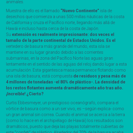
animales.
Muestra de ello es el llamado
“Nuevo Continente”
isla de
desechos que comienza a unas 500 millas náuticas de la costa
de California y cruza el Pacífico norte, llegando más allá de
Hawái e incluso hasta cerca de la costa de Japón.
Su
extensión es realmente impresionante: dos veces el
tamaño de la parte continental de Estados Unidos. Es el
vertedero de basura más grande del mundo, esta isla se
mantiene en su lugar girando debido a las corrientes
submarinas, en la zona del Pacífico Norte las aguas giran
lentamente en el sentido de las agujas del reloj dando lugar a esta
acumulación. Esta gigantesca masa permanece flotando como
una isla de basura, está compuesta
de residuos y pesa más de
4 millones de toneladas -el 80% de plástico-.
La densidad de
los restos flotantes aumenta dramáticamente año tras año.
¡
Increíble! ¿Cierto?
Curtis Ebbesmeyer, un prestigioso oceanógrafo, compara el
vórtice de basura como a un ser vivo, es –según explica- como
un gran animal sin correa. Cuando el animal se acerca a la tierra
(como lo hace en el archipiélago de Hawái) los resultados son
dramáticos, puesto que deja las playas totalmente cubiertas de
este “confeti” de plástico. Alrededor del 70% de la basura acaba