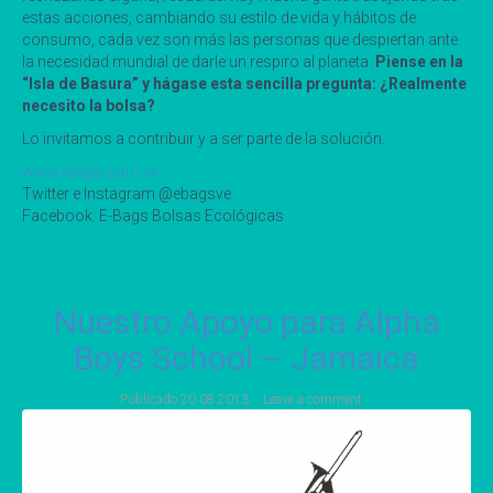
estas acciones, cambiando su estilo de vida y hábitos de
consumo, cada vez son más las personas que despiertan ante
la necesidad mundial de darle un respiro al planeta.
Piense en la
“Isla de Basura” y hágase esta sencilla pregunta: ¿Realmente
necesito la bolsa?
Lo invitamos a contribuir y a ser parte de la solución.
www.ebags.com.ve
Twitter e Instagram @ebagsve
Facebook: E-Bags Bolsas Ecológicas
Nuestro Apoyo para Alpha
Boys School – Jamaica
Publicado
20 08 2013
Leave a comment