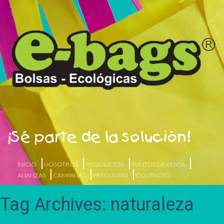
¡Sé parte de la solución!
INICIO
NOSOTROS
PRODUCTOS
PUNTOS DE VENTA
ALIANZAS
CAMPAÑAS
PREGUNTAS
CONTACTO
Tag Archives: naturaleza