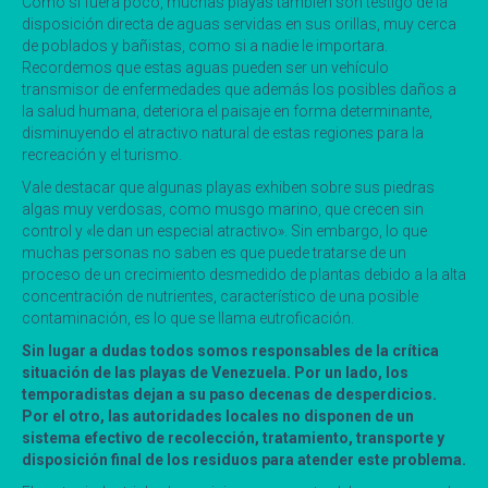
Como si fuera poco, muchas playas también son testigo de la
disposición directa de aguas servidas en sus orillas, muy cerca
de poblados y bañistas, como si a nadie le importara.
Recordemos que estas aguas pueden ser un vehículo
transmisor de enfermedades que además los posibles daños a
la salud humana, deteriora el paisaje en forma determinante,
disminuyendo el atractivo natural de estas regiones para la
recreación y el turismo.
Vale destacar que algunas playas exhiben sobre sus piedras
algas muy verdosas, como musgo marino, que crecen sin
control y «le dan un especial atractivo». Sin embargo, lo que
muchas personas no saben es que puede tratarse de un
proceso de un crecimiento desmedido de plantas debido a la alta
concentración de nutrientes, característico de una posible
contaminación, es lo que se llama eutroficación.
Sin lugar a dudas todos somos responsables de la crítica
situación de las playas de Venezuela. Por un lado, los
temporadistas dejan a su paso decenas de desperdicios.
Por el otro, las autoridades locales no disponen de un
sistema efectivo de recolección, tratamiento, transporte y
disposición final de los residuos para atender este problema.