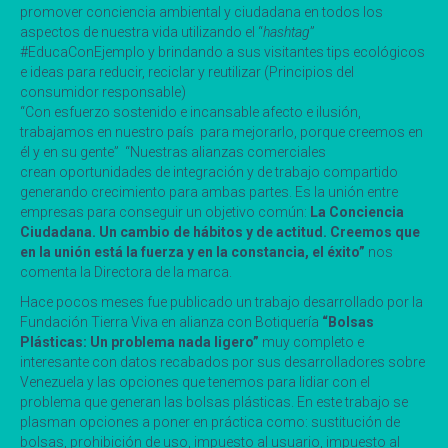
promover conciencia ambiental y ciudadana en todos los
aspectos de nuestra vida utilizando el “
hashtag
”
#EducaConEjemplo y brindando a sus visitantes tips ecológicos
e ideas para reducir, reciclar y reutilizar (Principios del
consumidor responsable)
“Con esfuerzo sostenido e incansable afecto e ilusión,
trabajamos en nuestro país para mejorarlo, porque creemos en
él y en su gente” “Nuestras alianzas comerciales
crean oportunidades de integración y de trabajo compartido
generando crecimiento para ambas partes. Es la unión entre
empresas para conseguir un objetivo común:
La Conciencia
Ciudadana. Un cambio de hábitos y de actitud.
Creemos que
en la unión está la fuerza y en la constancia, el éxito
”
nos
comenta la Directora de la marca.
Hace pocos meses fue publicado un trabajo desarrollado por la
Fundación Tierra Viva en alianza con Botiquería
“Bolsas
Plásticas: Un problema nada ligero”
muy completo e
interesante con datos recabados por sus desarrolladores sobre
Venezuela y las opciones que tenemos para lidiar con el
problema que generan las bolsas plásticas. En este trabajo se
plasman opciones a poner en práctica como: sustitución de
bolsas, prohibición de uso, impuesto al usuario, impuesto al