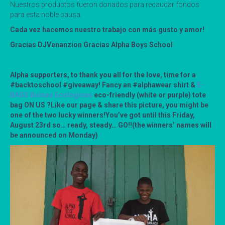
Nuestros productos fueron donados para recaudar fondos
para esta noble causa.
Cada vez hacemos nuestro trabajo con más gusto y amor!
Gracias DJVenanzion Gracias Alpha Boys School
Alpha supporters, to thank you all for the love, time for a
#backtoschool #giveaway! Fancy an #alphawear shirt &
E-
BAGS Bolsas Ecológicas
eco-friendly (white or purple) tote
bag ON US ?Like our page & share this picture, you might be
one of the two lucky winners!You’ve got until this Friday,
August 23rd so… ready, steady… GO!!(the winners’ names will
be announced on Monday)