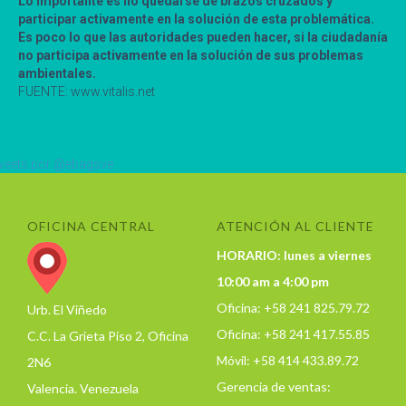
Lo importante es no quedarse de brazos cruzados y
participar activamente en la solución de esta problemática.
Es poco lo que las autoridades pueden hacer, si la ciudadanía
no participa activamente en la solución de sus problemas
ambientales.
FUENTE: www.vitalis.net
eets por @ebagsve
OFICINA CENTRAL
ATENCIÓN AL CLIENTE
HORARIO: lunes a viernes
10:00 am a 4:00 pm
Oficina: +58 241 825.79.72
Urb. El Viñedo
Oficina: +58 241 417.55.85
C.C. La Grieta Piso 2, Oficina
Móvil: +58 414 433.89.72
2N6
Gerencia de ventas:
Valencia. Venezuela