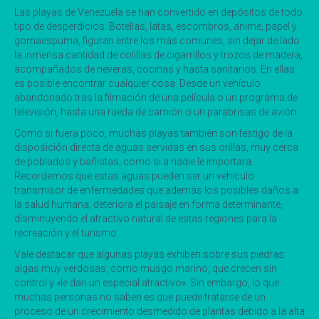
Las playas de Venezuela se han convertido en depósitos de todo
tipo de desperdicios. Botellas, latas, escombros, anime, papel y
gomaespuma, figuran entre los más comunes, sin dejar de lado
la inmensa cantidad de colillas de cigarrillos y trozos de madera,
acompañados de neveras, cocinas y hasta sanitarios. En ellas
es posible encontrar cualquier cosa. Desde un vehículo
abandonado tras la filmación de una película o un programa de
televisión, hasta una rueda de camión o un parabrisas de avión.
Como si fuera poco, muchas playas también son testigo de la
disposición directa de aguas servidas en sus orillas, muy cerca
de poblados y bañistas, como si a nadie le importara.
Recordemos que estas aguas pueden ser un vehículo
transmisor de enfermedades que además los posibles daños a
la salud humana, deteriora el paisaje en forma determinante,
disminuyendo el atractivo natural de estas regiones para la
recreación y el turismo.
Vale destacar que algunas playas exhiben sobre sus piedras
algas muy verdosas, como musgo marino, que crecen sin
control y «le dan un especial atractivo». Sin embargo, lo que
muchas personas no saben es que puede tratarse de un
proceso de un crecimiento desmedido de plantas debido a la alta