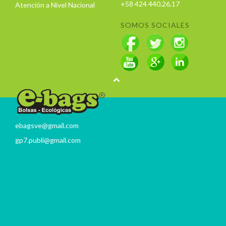
+58 424 440.26.17
Atención a Nivel Nacional
SOMOS SOCIALES
ebagsve@gmail.com
gp7.publi@gmail.com