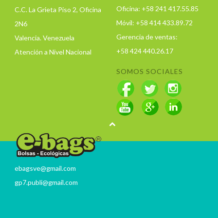
Oficina: +58 241 417.55.85
C.C. La Grieta Piso 2, Oficina
Móvil: +58 414 433.89.72
2N6
Gerencia de ventas:
Valencia. Venezuela
+58 424 440.26.17
Atención a Nivel Nacional
SOMOS SOCIALES
ebagsve@gmail.com
gp7.publi@gmail.com