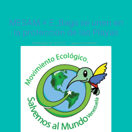
MESAM + E_Bags se unen en
la protección de las Playas
Publicado
18 09 2012
Leave a comment