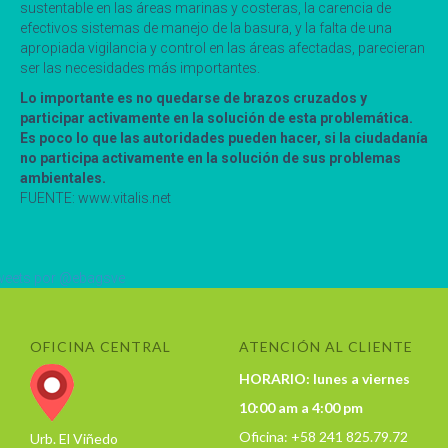
sustentable en las áreas marinas y costeras, la carencia de
efectivos sistemas de manejo de la basura, y la falta de una
apropiada vigilancia y control en las áreas afectadas, parecieran
ser las necesidades más importantes.
Lo importante es no quedarse de brazos cruzados y
participar activamente en la solución de esta problemática.
Es poco lo que las autoridades pueden hacer, si la ciudadanía
no participa activamente en la solución de sus problemas
ambientales.
FUENTE: www.vitalis.net
eets por @ebagsve
OFICINA CENTRAL
ATENCIÓN AL CLIENTE
HORARIO: lunes a viernes
10:00 am a 4:00 pm
Oficina: +58 241 825.79.72
Urb. El Viñedo