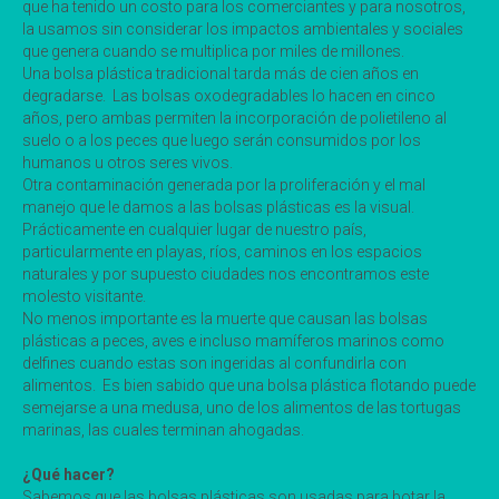
que ha tenido un costo para los comerciantes y para nosotros,
la usamos sin considerar los impactos ambientales y sociales
que genera cuando se multiplica por miles de millones.
Una bolsa plástica tradicional tarda más de cien años en
degradarse. Las bolsas oxodegradables lo hacen en cinco
años, pero ambas permiten la incorporación de polietileno al
suelo o a los peces que luego serán consumidos por los
humanos u otros seres vivos.
Otra contaminación generada por la proliferación y el mal
manejo que le damos a las bolsas plásticas es la visual.
Prácticamente en cualquier lugar de nuestro país,
particularmente en playas, ríos, caminos en los espacios
naturales y por supuesto ciudades nos encontramos este
molesto visitante.
No menos importante es la muerte que causan las bolsas
plásticas a peces, aves e incluso mamíferos marinos como
delfines cuando estas son ingeridas al confundirla con
alimentos. Es bien sabido que una bolsa plástica flotando puede
semejarse a una medusa, uno de los alimentos de las tortugas
marinas, las cuales terminan ahogadas.
¿Qué hacer?
Sabemos que las bolsas plásticas son usadas para botar la