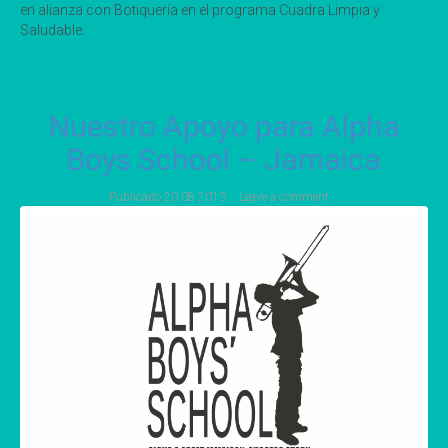
en alianza con Botiquería en el programa Cuadra Limpia y
Saludable.
Nuestro Apoyo para Alpha
Boys School – Jamaica
Publicado
20 08 2013
Leave a comment