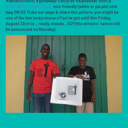
#backtoschool #giveaway! Fancy an #alphawear shirt &
E-
BAGS Bolsas Ecológicas
eco-friendly (white or purple) tote
bag ON US ?Like our page & share this picture, you might be
one of the two lucky winners!You’ve got until this Friday,
August 23rd so… ready, steady… GO!!(the winners’ names will
be announced on Monday)