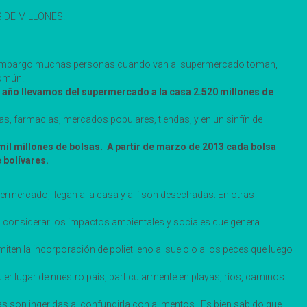
ES DE MILLONES.
 Sin embargo muchas personas cuando van al supermercado toman,
común.
l año llevamos del supermercado a la casa 2.520 millones de
s, farmacias, mercados populares, tiendas, y en un sinfín de
 mil millones de bolsas. A partir de marzo de 2013 cada bolsa
 bolívares.
permercado, llegan a la casa y allí son desechadas. En otras
n considerar los impactos ambientales y sociales que genera
en la incorporación de polietileno al suelo o a los peces que luego
er lugar de nuestro país, particularmente en playas, ríos, caminos
 son ingeridas al confundirla con alimentos. Es bien sabido que