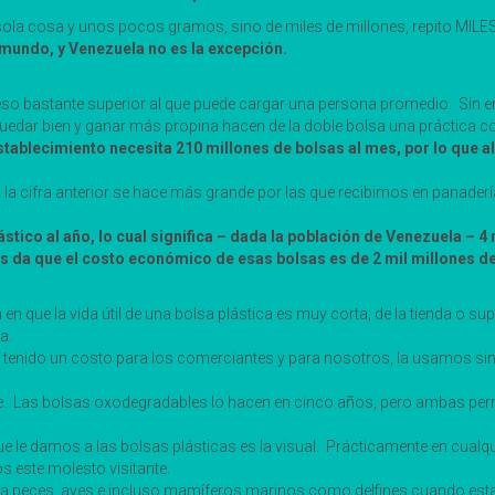
a sola cosa y unos pocos gramos, sino de miles de millones, repito MIL
 mundo, y Venezuela no es la excepción.
, un peso bastante superior al que puede cargar una persona promedio.
edar bien y ganar más propina hacen de la doble bolsa una práctica 
tablecimiento necesita 210 millones de bolsas al mes, por lo que a
 cifra anterior se hace más grande por las que recibimos en panadería
tico al año, lo cual significa – dada la población de Venezuela – 4
s da que el costo económico de esas bolsas es de 2 mil millones de
en que la vida útil de una bolsa plástica es muy corta; de la tienda o su
a.
a tenido un costo para los comerciantes y para nosotros, la usamos si
e. Las bolsas oxodegradables lo hacen en cinco años, pero ambas permit
e le damos a las bolsas plásticas es la visual. Prácticamente en cualqui
 este molesto visitante.
a peces, aves e incluso mamíferos marinos como delfines cuando estas