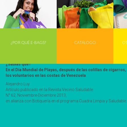
una bolsa plástica flotando puede semejarse a una medusa, uno de 
¿Qué hacer?
Sabemos que las bolsas plásticas son usadas para botar la basura d
mayor capacidad (25 o 30 litros). Ello ayuda a minimizar el impacto 
Además te invitamos a:
1. No pedir doble bolsa en el supermercado
¿POR QUÉ E-BAGS?
CATÁLOGO
O
2. Considerar llevar tu compra en la cartera, morral o incluso en
3. Llevar una bolsa ecológica o un carrito al hacer las compras
Y por sobre todas las cosas siempre preguntarte, ¿realmente ne
¿Sabías que?
En el Día Mundial de Playas, después de las colillas de cigarros,
los voluntarios en las costas de Venezuela
.
Alejandro Luy
Artículo publicado en la Revista Vecino Saludable
N° 62, Noviembre-Diciembre 2013,
en alianza con Botiquería en el programa Cuadra Limpia y Saludable.