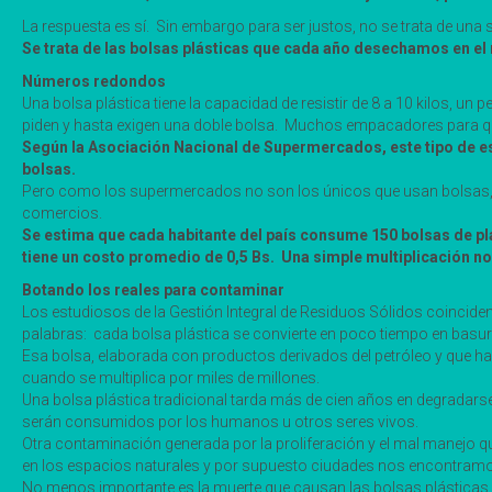
La respuesta es sí. Sin embargo para ser justos, no se trata de un
Se trata de las bolsas plásticas que cada año desechamos en el
Números redondos
Una bolsa plástica tiene la capacidad de resistir de 8 a 10 kilos
piden y hasta exigen una doble bolsa. Muchos empacadores para qu
Según la Asociación Nacional de Supermercados, este tipo de es
bolsas.
Pero como los supermercados no son los únicos que usan bolsas, la
comercios.
Se estima que cada habitante del país consume 150 bolsas de plás
tiene un costo promedio de 0,5 Bs. Una simple multiplicación no
Botando los reales para contaminar
Los estudiosos de la Gestión Integral de Residuos Sólidos coinciden 
palabras: cada bolsa plástica se convierte en poco tiempo en basur
Esa bolsa, elaborada con productos derivados del petróleo y que h
cuando se multiplica por miles de millones.
Una bolsa plástica tradicional tarda más de cien años en degradars
serán consumidos por los humanos u otros seres vivos.
Otra contaminación generada por la proliferación y el mal manejo qu
en los espacios naturales y por supuesto ciudades nos encontramos
No menos importante es la muerte que causan las bolsas plásticas 