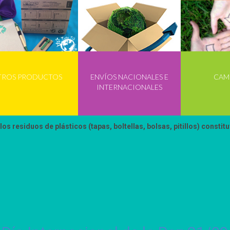
los alimentos de las tortugas marinas, las cuales terminan ahogadas.
el hogar. Pero si quieres contribuir a minimizar el problema que ellas
de las bolsas y mejora la eficiencia de recolección.
TROS PRODUCTOS
ENVÍOS NACIONALES E
CAM
 el bolsillo
INTERNACIONALES
cesito la bolsa?
 los residuos de plásticos (tapas, boltellas, bolsas, pitillos) const