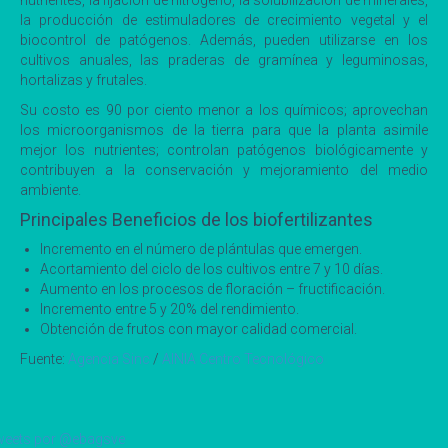
la producción de estimuladores de crecimiento vegetal y el
biocontrol de patógenos. Además, pueden utilizarse en los
cultivos anuales, las praderas de gramínea y leguminosas,
hortalizas y frutales.
Su costo es 90 por ciento menor a los químicos; aprovechan
los microorganismos de la tierra para que la planta asimile
mejor los nutrientes; controlan patógenos biológicamente y
contribuyen a la conservación y mejoramiento del medio
ambiente.
Principales Beneficios de los biofertilizantes
Incremento en el número de plántulas que emergen.
Acortamiento del ciclo de los cultivos entre 7 y 10 días.
Aumento en los procesos de floración – fructificación.
Incremento entre 5 y 20% del rendimiento.
Obtención de frutos con mayor calidad comercial.
Fuente:
Agencia Sinc
/
AINIA Centro Tecnológico
eets por @ebagsve