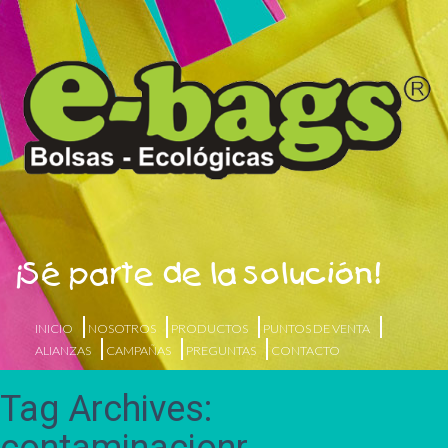
¡Sé parte de la solución!
INICIO
NOSOTROS
PRODUCTOS
PUNTOS DE VENTA
ALIANZAS
CAMPAÑAS
PREGUNTAS
CONTACTO
Tag Archives: