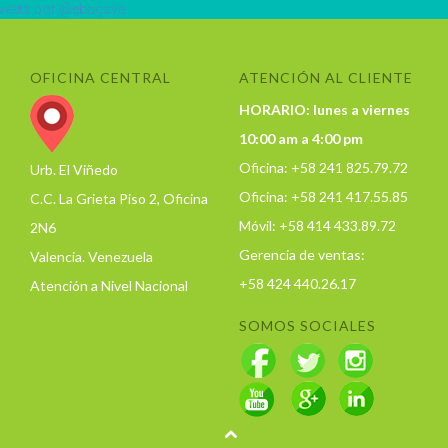
eets por @ebagsve
OFICINA CENTRAL
ATENCIÓN AL CLIENTE
HORARIO: lunes a viernes
10:00 am a 4:00 pm
Oficina: +58 241 825.79.72
Urb. El Viñedo
Oficina: +58 241 417.55.85
C.C. La Grieta Piso 2, Oficina
Móvil: +58 414 433.89.72
2N6
Gerencia de ventas:
Valencia. Venezuela
+58 424 440.26.17
Atención a Nivel Nacional
SOMOS SOCIALES