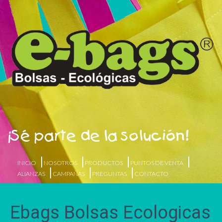
¡Sé parte de la solución!
INICIO
NOSOTROS
PRODUCTOS
PUNTOS DE VENTA
ALIANZAS
CAMPAÑAS
PREGUNTAS
CONTACTO
Ebags Bolsas Ecologicas