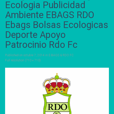
Ecologia Publicidad
Ambiente EBAGS RDO
Ebags Bolsas Ecologicas
Deporte Apoyo
Patrocinio Rdo Fc
Published on
octubre 7, 2014
in
E-BAGS & RDO FC
Full resolution (710 × 710)