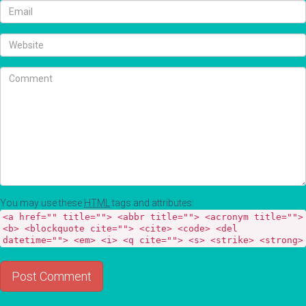
You may use these
HTML
tags and attributes:
<a href="" title=""> <abbr title=""> <acronym title="">
<b> <blockquote cite=""> <cite> <code> <del
datetime=""> <em> <i> <q cite=""> <s> <strike> <strong>