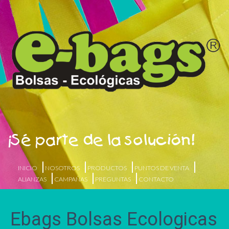
¡Sé parte de la solución!
INICIO
NOSOTROS
PRODUCTOS
PUNTOS DE VENTA
ALIANZAS
CAMPAÑAS
PREGUNTAS
CONTACTO
Ebags Bolsas Ecologicas