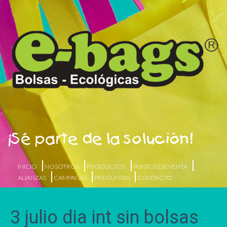
¡Sé parte de la solución!
INICIO
NOSOTROS
PRODUCTOS
PUNTOS DE VENTA
ALIANZAS
CAMPAÑAS
PREGUNTAS
CONTACTO
3 julio dia int sin bolsas