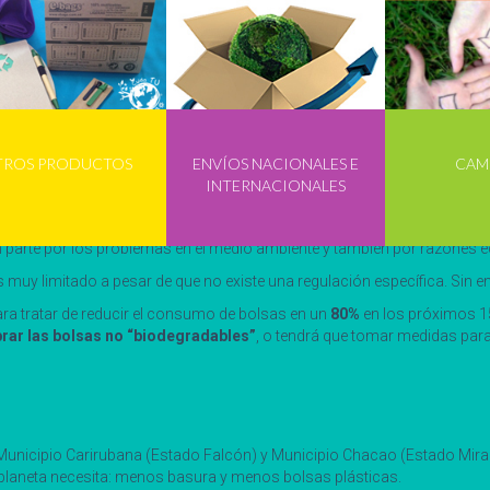
la incorporación de su coste ambiental.
s sociales y el sector comercial apuesten por este cambio cultural y am
 contaminación y de residuos.
esta problemática?
TROS PRODUCTOS
ENVÍOS NACIONALES E
CAM
s estarán prohibidas en los supermercados de Francia.
La prohibición
INTERNACIONALES
de 2017 para aquellas que son usadas para las frutas y verduras. La medid
n parte por los problemas en el medio ambiente y también por razones e
 muy limitado a pesar de que no existe una regulación específica. Sin
ra tratar de reducir el consumo de bolsas en un
80%
en los próximos 15
rar las bolsas no “biodegradables”
, o tendrá que tomar medidas par
nicipio Carirubana (Estado Falcón) y Municipio Chacao (Estado Mirand
 planeta necesita: menos basura y menos bolsas plásticas.