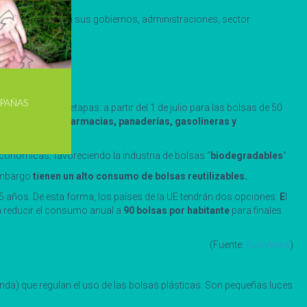
biental, y pidan a sus gobiernos, administraciones, sector
PAÑAS
 se hará en dos etapas: a partir del 1 de julio para las bolsas de 50
a se aplicará en
farmacias, panaderías, gasolineras y
conómicas, favoreciendo la industria de bolsas “
biodegradables
”.
 embargo
tienen un alto consumo de bolsas reutilizables.
 años. De esta forma, los países de la UE tendrán dos opciones:
E
l
a reducir el consumo anual a
90 bolsas por habitante
para finales
(Fuente:
Euronews
)
a) que regulan el uso de las bolsas plásticas. Son pequeñas luces