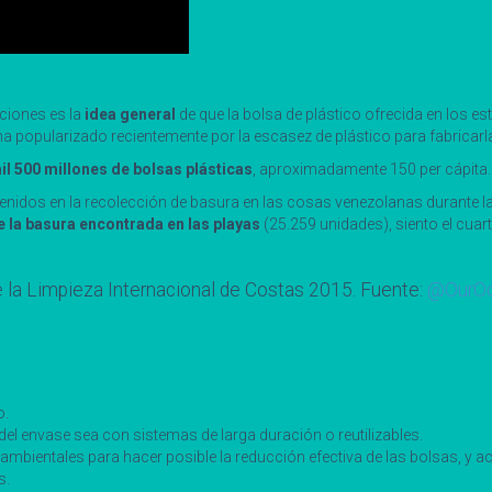
aciones es la
idea general
de que la bolsa de plástico ofrecida en los e
a popularizado recientemente por la escasez de plástico para fabricarl
il 500 millones de bolsas plásticas
, aproximadamente 150 per cápita.
enidos en la recolección de basura en las cosas venezolanas durante las
e la basura encontrada en las playas
(25.259 unidades), siento el cuart
 la Limpieza Internacional de Costas 2015. Fuente:
@OurO
o.
 del envase sea con sistemas de larga duración o reutilizables.
mbientales para hacer posible la reducción efectiva de las bolsas, y a
s.