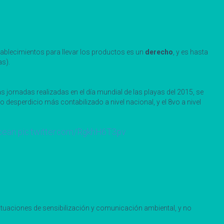
stablecimientos para llevar los productos es un
derecho
, y es hasta
as).
 jornadas realizadas en el día mundial de las playas del 2015, se
o desperdicio más contabilizado a nivel nacional, y el 8vo a nivel
cean
pic.twitter.com/RgkhH6T3pv
ctuaciones de sensibilización y comunicación ambiental, y no