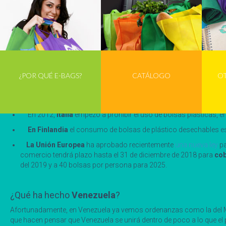
Fomentar medidas disuasorias del consumo de bolsas
como 
Informar
para que la ciudadanía, los ayuntamientos, las entidade
comercial… que apuesten por estas medidas de prevención de la
¿Que se ha hecho a nivel
internacional
para combatir 
¿POR QUÉ E-BAGS?
CATÁLOGO
O
A partir del 1 de julio de 2016,
las bolsas de plástico gratuita
micras o “bolsas de plástico ligeras”, y a partir del 1 de enero 
supermercados.
En 2012,
Italia
empezó a prohibir el uso de bolsas plásticas, e
En Finlandia
el consumo de bolsas de plástico desechables es
La Unión Europea
ha aprobado recientemente
una nueva ley
pa
comercio tendrá plazo hasta el 31 de diciembre de 2018 para
cob
del 2019 y a 40 bolsas por persona para 2025.
¿Qué ha hecho
Venezuela
?
Afortunadamente, en Venezuela ya vemos ordenanzas como la del Mu
que hacen pensar que Venezuela se unirá dentro de poco a lo que el