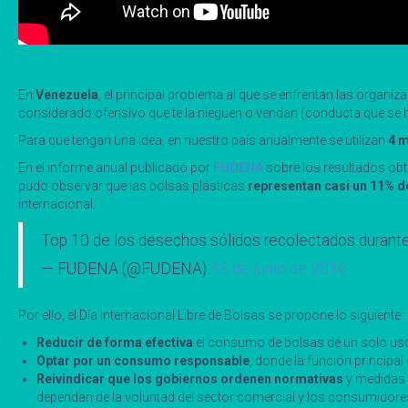
En
Venezuela
, el principal problema al que se enfrentan las organiz
considerado ofensivo que te la nieguen o vendan (conducta que se h
Para que tengan una idea, en nuestro país anualmente se utilizan
4 m
En el informe anual publicado por
FUDENA
sobre los resultados obt
pudo observar que las bolsas plásticas
representan casi un 11% d
internacional.
Top 10 de los desechos sólidos recolectados durante
— FUDENA (@FUDENA)
13 de junio de 2016
Por ello, el Día Internacional Libre de Bolsas se propone lo siguiente:
Reducir de forma efectiva
el consumo de bolsas de un solo us
Optar por un consumo responsable
, donde la función principal
Reivindicar que los gobiernos ordenen normativas
y medidas a
dependan de la voluntad del sector comercial y los consumidore