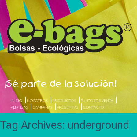
¡Sé parte de la solución!
INICIO
NOSOTROS
PRODUCTOS
PUNTOS DE VENTA
ALIANZAS
CAMPAÑAS
PREGUNTAS
CONTACTO
Tag Archives: underground