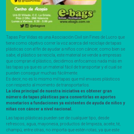
Tapas Por Vidas es una Asociación Civil sin Fines de Lucro que
tiene como objetivo correr la voz acerca del reciclaje de tap
as
plásticas con el fin de ayudar a niños con cáncer, como bien se
sabe, el plástico se recicla, este material se vende a empresas
que compran el plástico, decidimos enfocarnos nada más en
las tapas ya que es un material fácil de transportar y el cual se
pueden conseguir muchas fácilmente.
Es decir, no es lo mismo mil tapas que mil envases plásticos
con respecto al momento de transportarlos.
La idea principal de nuestra iniciativa es obtener gran
número de tapas plásticas para convertirlas en aportes
monetarios a fundaciones ya existentes de ayuda de niños y
niñas con cáncer a nivel nacional.
Las tapas plásticas pueden ser de cualquier tipo, desde
refrescos, agua, mayonesa, productos de limpieza, aceite, té,
champú, entre otras, no importa que estén rotas, ya que este