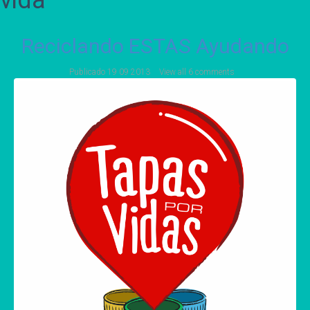
vida
Reciclando ESTAS Ayudando
Publicado
19 09 2013
View all 6 comments