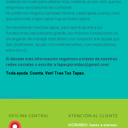
material se muele para obtener más material, es por esto que las
empresas recicladoras las compran.
No pedimos ninguna cantidad mínima, cada tapita cuenta, claro
que entre más mejor, tapas hay en todos lados.
Se necesitarán muchas tapas, para que el aporte a las
fundaciones sea bastante grande, las mismas fundaciones se
encargarán de manejar este dinero con respecto a la ayuda que
dan (exámenes, ayuda con medicamentos, con especialistas,
entre otros).
Si desean más información seguirnos a través de nuestras
redes sociales o escribir a tapasporvidas@gmail.com
Toda ayuda Cuenta. Ven! Trae Tus Tapas.
eets por @ebagsve
OFICINA CENTRAL
ATENCIÓN AL CLIENTE
HORARIO: lunes a viernes