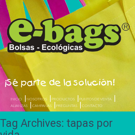
¡Sé parte de la solución!
INICIO
NOSOTROS
PRODUCTOS
PUNTOS DE VENTA
ALIANZAS
CAMPAÑAS
PREGUNTAS
CONTACTO
Tag Archives: tapas por