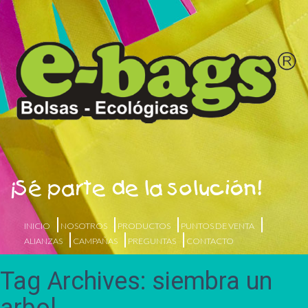
¡Sé parte de la solución!
INICIO
NOSOTROS
PRODUCTOS
PUNTOS DE VENTA
ALIANZAS
CAMPAÑAS
PREGUNTAS
CONTACTO
Tag Archives: siembra un