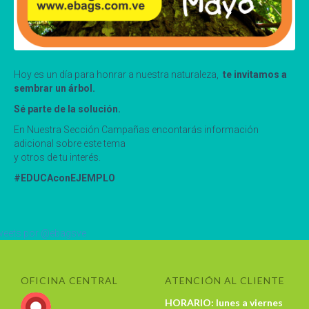
Hoy es un día para honrar a nuestra naturaleza,
te invitamos a
sembrar un árbol.
Sé parte de la solución.
En Nuestra Sección Campañas encontarás información
adicional sobre este tema
y otros de tu interés.
#EDUCAconEJEMPLO
eets por @ebagsve
OFICINA CENTRAL
ATENCIÓN AL CLIENTE
HORARIO: lunes a viernes