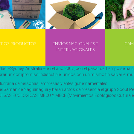
TROS PRODUCTOS
ENVÍOS NACIONALES E
CAM
INTERNACIONALES
 nuevamente La Hora del Planeta, esta vez con el mensaje “apaga la luz
dad –Sydney, Australia – en el año 2007, con el pasar del tiempo se ha 
ebrar un compromiso indiscutible, unidos con un mismo fin salvar el m
voluntaria de personas, empresas y entes gubernamentales.
e en el Samán de Naguanagua y harán actos de presencia el grupo Scout 
AS ECOLOGICAS, MECU Y MECE (Movimientos Ecológicos Culturales Uni