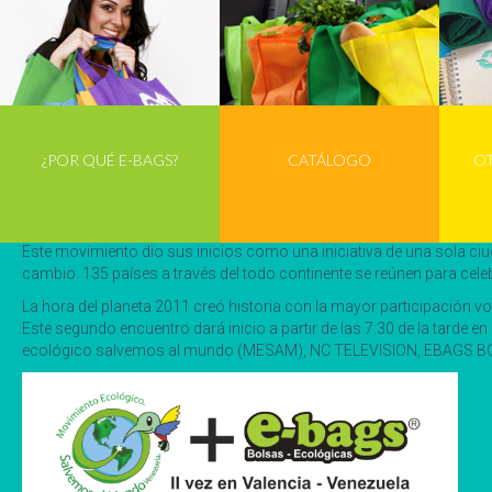
¿POR QUÉ E-BAGS?
CATÁLOGO
O
Por segunda vez en Carabobo La hora del planeta
El próximo 31 de Marzo, en el Samán de Naguanagua se hará presente
luces durante una hora.
Este movimiento dio sus inicios como una iniciativa de una sola ciu
cambio. 135 países a través del todo continente se reúnen para cel
La hora del planeta 2011 creó historia con la mayor participación 
Este segundo encuentro dará inicio a partir de las 7:30 de la tard
ecológico salvemos al mundo (MESAM), NC TELEVISION, EBAGS BOLS