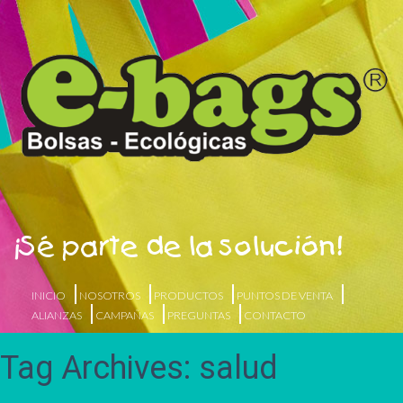
¡Sé parte de la solución!
INICIO
NOSOTROS
PRODUCTOS
PUNTOS DE VENTA
ALIANZAS
CAMPAÑAS
PREGUNTAS
CONTACTO
Tag Archives: salud