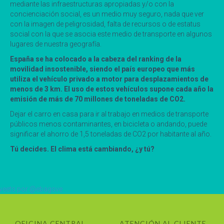
mediante las infraestructuras apropiadas y/o con la
concienciación social, es un medio muy seguro, nada que ver
con la imagen de peligrosidad, falta de recursos o de estatus
social con la que se asocia este medio de transporte en algunos
lugares de nuestra geografía.
España se ha colocado a la cabeza del ranking de la
movilidad insostenible, siendo el país europeo que más
utiliza el vehículo privado a motor para desplazamientos de
menos de 3 km. El uso de estos vehículos supone cada año la
emisión de más de 70 millones de toneladas de CO2.
Dejar el carro en casa para ir al trabajo en medios de transporte
públicos menos contaminantes, en bicicleta o andando, puede
significar el ahorro de 1,5 toneladas de CO2 por habitante al año.
Tú decides. El clima está cambiando, ¿y tú?
eets por @ebagsve
OFICINA CENTRAL
ATENCIÓN AL CLIENTE