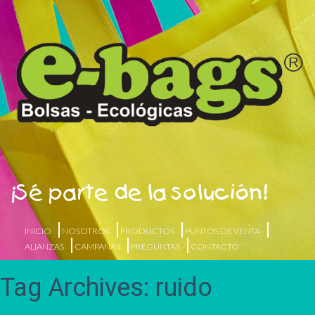
¡Sé parte de la solución!
INICIO
NOSOTROS
PRODUCTOS
PUNTOS DE VENTA
ALIANZAS
CAMPAÑAS
PREGUNTAS
CONTACTO
Tag Archives: ruido