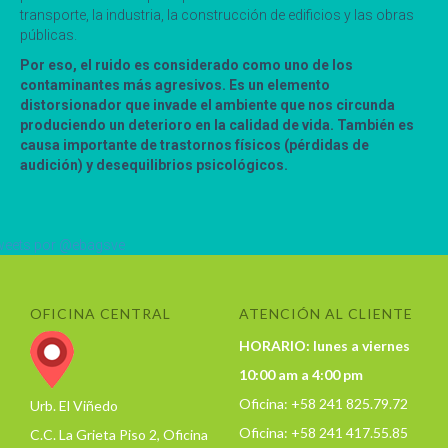
transporte, la industria, la construcción de edificios y las obras
públicas.
Por eso, el ruido es considerado como uno de los
contaminantes más agresivos. Es un elemento
distorsionador que invade el ambiente que nos circunda
produciendo un deterioro en la calidad de vida. También es
causa importante de trastornos físicos (pérdidas de
audición) y desequilibrios psicológicos.
eets por @ebagsve
OFICINA CENTRAL
ATENCIÓN AL CLIENTE
HORARIO: lunes a viernes
10:00 am a 4:00 pm
Oficina: +58 241 825.79.72
Urb. El Viñedo
Oficina: +58 241 417.55.85
C.C. La Grieta Piso 2, Oficina