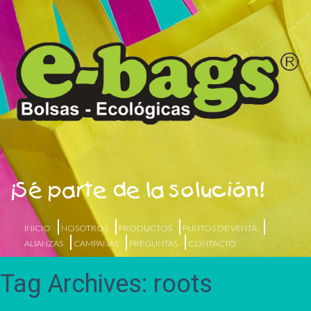
¡Sé parte de la solución!
INICIO
NOSOTROS
PRODUCTOS
PUNTOS DE VENTA
ALIANZAS
CAMPAÑAS
PREGUNTAS
CONTACTO
Tag Archives: roots