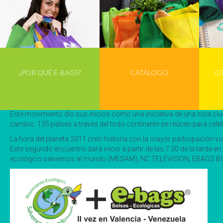
¿POR QUÉ E-BAGS?
CATÁLOGO
O
Por segunda vez en Carabobo La hora del planeta
El próximo 31 de Marzo, en el Samán de Naguanagua se hará presente
luces durante una hora.
Este movimiento dio sus inicios como una iniciativa de una sola ciu
cambio. 135 países a través del todo continente se reúnen para cel
La hora del planeta 2011 creó historia con la mayor participación 
Este segundo encuentro dará inicio a partir de las 7:30 de la tard
ecológico salvemos al mundo (MESAM), NC TELEVISION, EBAGS BOLS