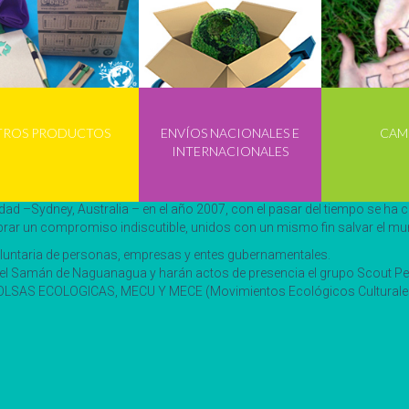
TROS PRODUCTOS
ENVÍOS NACIONALES E
CAM
INTERNACIONALES
 nuevamente La Hora del Planeta, esta vez con el mensaje “apaga la luz
dad –Sydney, Australia – en el año 2007, con el pasar del tiempo se ha 
ebrar un compromiso indiscutible, unidos con un mismo fin salvar el m
voluntaria de personas, empresas y entes gubernamentales.
e en el Samán de Naguanagua y harán actos de presencia el grupo Scout 
AS ECOLOGICAS, MECU Y MECE (Movimientos Ecológicos Culturales Uni