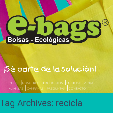
¡Sé parte de la solución!
INICIO
NOSOTROS
PRODUCTOS
PUNTOS DE VENTA
ALIANZAS
CAMPAÑAS
PREGUNTAS
CONTACTO
Tag Archives: recicla