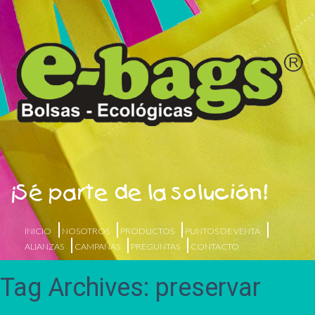
¡Sé parte de la solución!
INICIO
NOSOTROS
PRODUCTOS
PUNTOS DE VENTA
ALIANZAS
CAMPAÑAS
PREGUNTAS
CONTACTO
Tag Archives: preservar