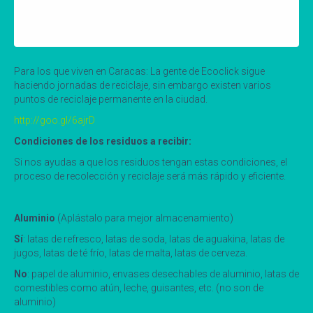
Para los que viven en Caracas: La gente de Ecoclick sigue
haciendo jornadas de reciclaje, sin embargo existen varios
puntos de reciclaje permanente en la ciudad.
http://goo.gl/6ajrD
Condiciones de los residuos a recibir:
Si nos ayudas a que los residuos tengan estas condiciones, el
proceso de recolección y reciclaje será más rápido y eficiente.
Aluminio
(Aplástalo para mejor almacenamiento)
Sí
: latas de refresco, latas de soda, latas de aguakina, latas de
jugos, latas de té frío, latas de malta, latas de cerveza.
No
: papel de aluminio, envases desechables de aluminio, latas de
comestibles como atún, leche, guisantes, etc. (no son de
aluminio)