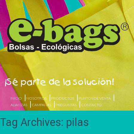
¡Sé parte de la solución!
INICIO
NOSOTROS
PRODUCTOS
PUNTOS DE VENTA
ALIANZAS
CAMPAÑAS
PREGUNTAS
CONTACTO
Tag Archives: pilas