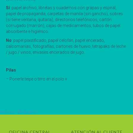
Sí
: papel archivo, libretas y cuadernos con grapas y espiral,
papel de propaganda, carpetas de manila (sin gancho), sobres
(si tiene ventana, quitarla), directorios telefónicos, cartón
corrugado (marrón), cajas de medicamentos, tubos de papel
absorbente e higiénico.
No
: papel plastificado, papel celofán, papel encerado,
calcomanías, fotografías, cartones de huevo, tetrapaks de leche
/ jugo / vinos, envases encerados de jugo.
Pilas
– Ponerle teipe o tirro en el polo +
eets por @ebagsve
OFICINA CENTRAL
ATENCIÓN AL CLIENTE