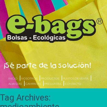
¡Sé parte de la solución!
INICIO
NOSOTROS
PRODUCTOS
PUNTOS DE VENTA
ALIANZAS
CAMPAÑAS
PREGUNTAS
CONTACTO
Tag Archives: