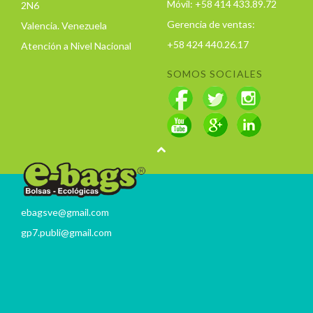
Móvil: +58 414 433.89.72
2N6
Gerencia de ventas:
Valencia. Venezuela
+58 424 440.26.17
Atención a Nivel Nacional
SOMOS SOCIALES
ebagsve@gmail.com
gp7.publi@gmail.com