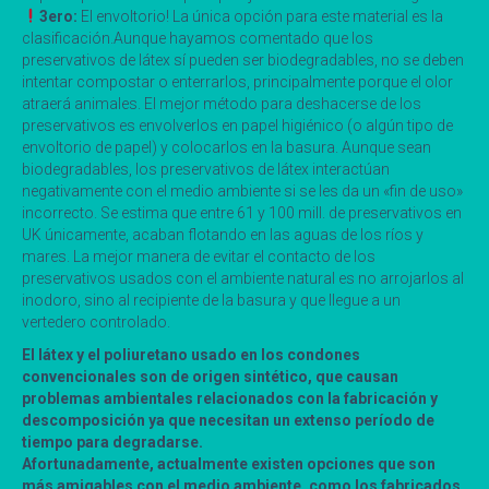
3ero:
El envoltorio! La única opción para este material es la
clasificación.Aunque hayamos comentado que los
preservativos de látex sí pueden ser biodegradables, no se deben
intentar compostar o enterrarlos, principalmente porque el olor
atraerá animales. El mejor método para deshacerse de los
preservativos es envolverlos en papel higiénico (o algún tipo de
envoltorio de papel) y colocarlos en la basura. Aunque sean
biodegradables, los preservativos de látex interactúan
negativamente con el medio ambiente si se les da un «fin de uso»
incorrecto. Se estima que entre 61 y 100 mill. de preservativos en
UK únicamente, acaban flotando en las aguas de los ríos y
mares. La mejor manera de evitar el contacto de los
preservativos usados con el ambiente natural es no arrojarlos al
inodoro, sino al recipiente de la basura y que llegue a un
vertedero controlado.
El látex y el poliuretano usado en los condones
convencionales son de origen sintético, que causan
problemas ambientales relacionados con la fabricación y
descomposición ya que necesitan un extenso período de
tiempo para degradarse.
Afortunadamente, actualmente existen opciones que son
más amigables con el medio ambiente, como los fabricados