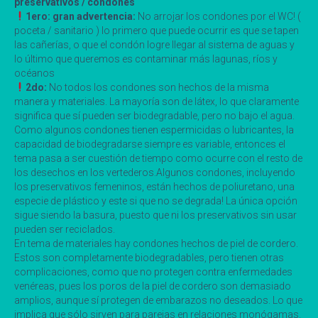
preservativos / condones
1ero: gran advertencia:
No arrojar los condones por el WC! (
poceta / sanitario ) lo primero que puede ocurrir es que se tapen
las cañerías, o que el condón logre llegar al sistema de aguas y
lo último que queremos es contaminar más lagunas, ríos y
océanos
2do:
No todos los condones son hechos de la misma
manera y materiales. La mayoría son de látex, lo que claramente
significa que sí pueden ser biodegradable, pero no bajo el agua.
Como algunos condones tienen espermicidas o lubricantes, la
capacidad de biodegradarse siempre es variable, entonces el
tema pasa a ser cuestión de tiempo como ocurre con el resto de
los desechos en los vertederos.Algunos condones, incluyendo
los preservativos femeninos, están hechos de poliuretano, una
especie de plástico y este si que no se degrada! La única opción
sigue siendo la basura, puesto que ni los preservativos sin usar
pueden ser reciclados.
En tema de materiales hay condones hechos de piel de cordero.
Estos son completamente biodegradables, pero tienen otras
complicaciones, como que no protegen contra enfermedades
venéreas, pues los poros de la piel de cordero son demasiado
amplios, aunque sí protegen de embarazos no deseados. Lo que
implica que sólo sirven para parejas en relaciones monógamas.