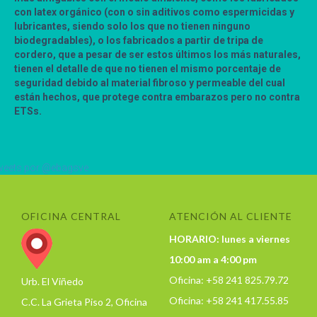
con latex orgánico (con o sin aditivos como espermicidas y
lubricantes, siendo solo los que no tienen ninguno
biodegradables), o los fabricados a partir de tripa de
cordero, que a pesar de ser estos últimos los más naturales,
tienen el detalle de que no tienen el mismo porcentaje de
seguridad debido al material fibroso y permeable del cual
están hechos, que protege contra embarazos pero no contra
ETSs.
eets por @ebagsve
OFICINA CENTRAL
ATENCIÓN AL CLIENTE
HORARIO: lunes a viernes
10:00 am a 4:00 pm
Oficina: +58 241 825.79.72
Urb. El Viñedo
Oficina: +58 241 417.55.85
C.C. La Grieta Piso 2, Oficina