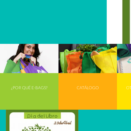
¿POR QUÉ E-BAGS?
CATÁLOGO
O