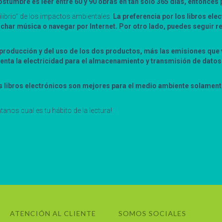
stumbre es leer entre 60 y 90 obras en tan sólo 365 días, entonces 
uilibrio” de los impactos ambientales.
La preferencia por los libros ele
char música o navegar por Internet. Por otro lado, puedes seguir re
 producción y del uso de los dos productos, más las emisiones que 
uenta la electricidad para el almacenamiento y transmisión de datos
 libros electrónicos son mejores para el medio ambiente solamente
anos cual es tu hábito de la lectura!
ATENCIÓN AL CLIENTE
SOMOS SOCIALES