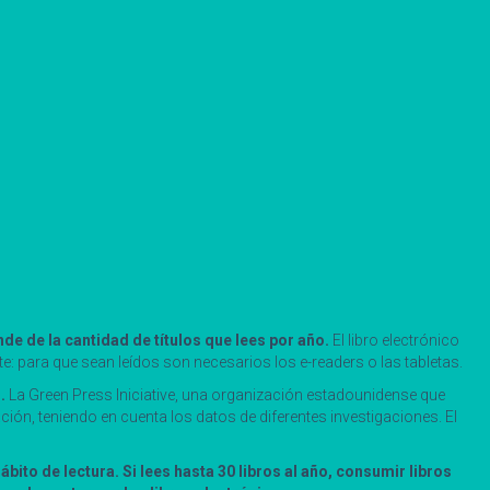
de de la cantidad de títulos que lees por año.
El libro electrónico
: para que sean leídos son necesarios los e-readers o las tabletas.
.
La Green Press Iniciative, una organización estadounidense que
ón, teniendo en cuenta los datos de diferentes investigaciones. El
to de lectura. Si lees hasta 30 libros al año, consumir libros