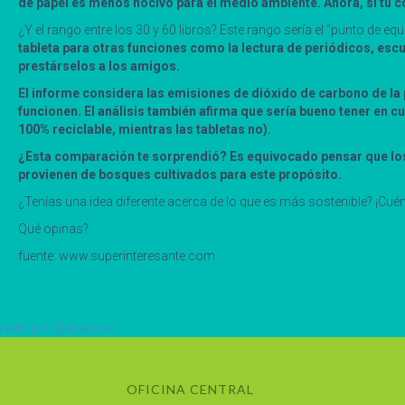
de papel es menos nocivo para el medio ambiente. Ahora, si tu co
¿Y el rango entre los 30 y 60 libros? Este rango sería el “punto de eq
tableta para otras funciones como la lectura de periódicos, escu
prestárselos a los amigos.
El informe considera las emisiones de dióxido de carbono de la
funcionen. El análisis también afirma que sería bueno tener en c
100% reciclable, mientras las tabletas no).
¿Esta comparación te sorprendió? Es equivocado pensar que los
provienen de bosques cultivados para este propósito.
¿Tenías una idea diferente acerca de lo que es más sostenible? ¡Cuént
Qué opinas?
fuente: www.superinteresante.com
eets por @ebagsve
OFICINA CENTRAL