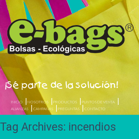
¡Sé parte de la solución!
INICIO
NOSOTROS
PRODUCTOS
PUNTOS DE VENTA
ALIANZAS
CAMPAÑAS
PREGUNTAS
CONTACTO
Tag Archives: incendios