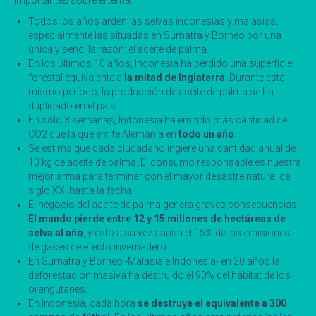
importantes sobre el tema:
Todos los años arden las selvas indonesias y malasias,
especialmente las situadas en Sumatra y Borneo por una
única y sencilla razón: el aceite de palma.
En los últimos 10 años, Indonesia ha perdido una superficie
forestal equivalente a
la mitad de Inglaterra
. Durante este
mismo período, la producción de aceite de palma se ha
duplicado en el país.
En sólo 3 semanas, Indonesia ha emitido más cantidad de
CO2 que la que emite Alemania en
todo un año
.
Se estima que cada ciudadano ingiere una cantidad anual de
10 kg de aceite de palma. El consumo responsable es nuestra
mejor arma para terminar con el mayor desastre natural del
siglo XXI hasta la fecha.
El negocio del aceite de palma genera graves consecuencias.
El mundo pierde entre 12 y 15 millones de hectáreas de
selva al año
, y esto a su vez causa el 15% de las emisiones
de gases de efecto invernadero.
En Sumatra y Borneo -Malasia e Indonesia- en 20 años la
deforestación masiva ha destruido el 90% del hábitat de los
orangutanes.
En Indonesia, cada hora
se destruye el equivalente a 300