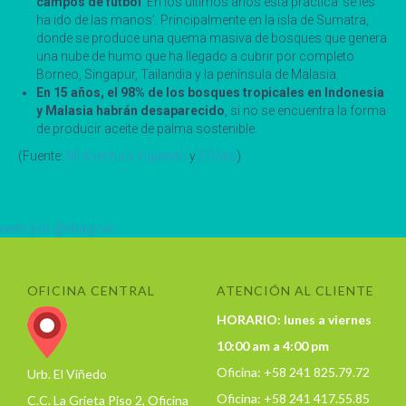
campos de fútbol
. En los últimos años esta práctica ‘se les
ha ido de las manos’. Principalmente en la isla de Sumatra,
donde se produce una quema masiva de bosques que genera
una nube de humo que ha llegado a cubrir por completo
Borneo, Singapur, Tailandia y la península de Malasia.
En 15 años, el 98% de los bosques tropicales en Indonesia
y Malasia habrán desaparecido
, si no se encuentra la forma
de producir aceite de palma sostenible.
(Fuente:
Mi Aventura Viajando
y
El País
)
eets por @ebagsve
OFICINA CENTRAL
ATENCIÓN AL CLIENTE
HORARIO: lunes a viernes
10:00 am a 4:00 pm
Oficina: +58 241 825.79.72
Urb. El Viñedo
Oficina: +58 241 417.55.85
C.C. La Grieta Piso 2, Oficina