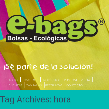
¡Sé parte de la solución!
INICIO
NOSOTROS
PRODUCTOS
PUNTOS DE VENTA
ALIANZAS
CAMPAÑAS
PREGUNTAS
CONTACTO
Tag Archives: hora