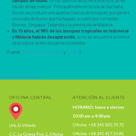
campos de fútbol
. En los últimos años esta práctica ‘se les
ha ido de las manos’. Principalmente en la isla de Sumatra,
donde se produce una quema masiva de bosques que genera
una nube de humo que ha llegado a cubrir por completo
Borneo, Singapur, Tailandia y la península de Malasia.
En 15 años, el 98% de los bosques tropicales en Indonesia
y Malasia habrán desaparecido
, si no se encuentra la forma
de producir aceite de palma sostenible.
(Fuente:
Mi Aventura Viajando
y
El País
)
eets por @ebagsve
OFICINA CENTRAL
ATENCIÓN AL CLIENTE
HORARIO: lunes a viernes
10:00 am a 4:00 pm
Oficina: +58 241 825.79.72
Urb. El Viñedo
Oficina: +58 241 417.55.85
C.C. La Grieta Piso 2, Oficina