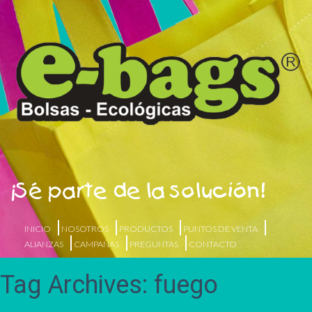
¡Sé parte de la solución!
INICIO
NOSOTROS
PRODUCTOS
PUNTOS DE VENTA
ALIANZAS
CAMPAÑAS
PREGUNTAS
CONTACTO
Tag Archives: fuego