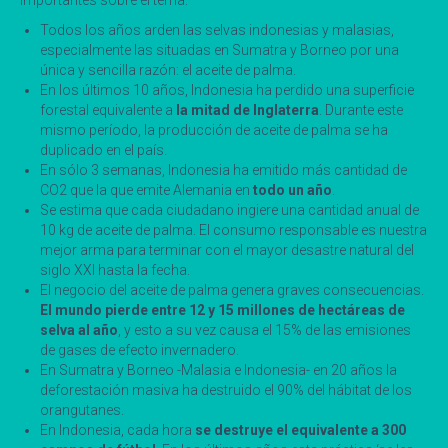
importantes sobre el tema:
Todos los años arden las selvas indonesias y malasias,
especialmente las situadas en Sumatra y Borneo por una
única y sencilla razón: el aceite de palma.
En los últimos 10 años, Indonesia ha perdido una superficie
forestal equivalente a
la mitad de Inglaterra
. Durante este
mismo período, la producción de aceite de palma se ha
duplicado en el país.
En sólo 3 semanas, Indonesia ha emitido más cantidad de
CO2 que la que emite Alemania en
todo un año
.
Se estima que cada ciudadano ingiere una cantidad anual de
10 kg de aceite de palma. El consumo responsable es nuestra
mejor arma para terminar con el mayor desastre natural del
siglo XXI hasta la fecha.
El negocio del aceite de palma genera graves consecuencias.
El mundo pierde entre 12 y 15 millones de hectáreas de
selva al año
, y esto a su vez causa el 15% de las emisiones
de gases de efecto invernadero.
En Sumatra y Borneo -Malasia e Indonesia- en 20 años la
deforestación masiva ha destruido el 90% del hábitat de los
orangutanes.
En Indonesia, cada hora
se destruye el equivalente a 300