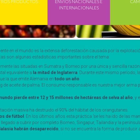
TROS PRODUCTOS
ENVÍOS NACIONALES E
CAM
INTERNACIONALES
nte en el mundo es la extensa deforestación causada por la explotaci
tas son algunas estadísticas importantes sobre el tema:
ente las situadas en Sumatra y Borneo por una única y sencilla razón: 
tal equivalente a
la mitad de Inglaterra
. Durante este mismo período, l
ue la que emite Alemania en
todo un año
.
g de aceite de palma. El consumo responsable es nuestra mejor arma par
mundo pierde entre 12 y 15 millones de hectáreas de selva al año
, y
tación masiva ha destruido el 90% del hábitat de los orangutanes.
os de fútbol
. En los últimos años esta práctica ‘se les ha ido de las m
gado a cubrir por completo Borneo, Singapur, Tailandia y la península
 Malasia habrán desaparecido
, si no se encuentra la forma de producir 