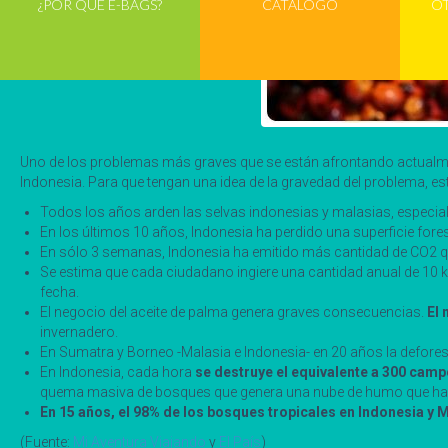
¿POR QUÉ E-BAGS?
CATÁLOGO
O
Uno de los problemas más graves que se están afrontando actualme
Indonesia. Para que tengan una idea de la gravedad del problema, es
Todos los años arden las selvas indonesias y malasias, especialm
En los últimos 10 años, Indonesia ha perdido una superficie fores
En sólo 3 semanas, Indonesia ha emitido más cantidad de CO2 q
Se estima que cada ciudadano ingiere una cantidad anual de 10 k
fecha.
El negocio del aceite de palma genera graves consecuencias.
El 
invernadero.
En Sumatra y Borneo -Malasia e Indonesia- en 20 años la defores
En Indonesia, cada hora
se destruye el equivalente a 300 camp
quema masiva de bosques que genera una nube de humo que ha lle
En 15 años, el 98% de los bosques tropicales en Indonesia y
(Fuente:
Mi Aventura Viajando
y
El País
)