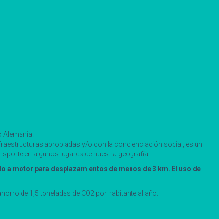
o Alemania.
nfraestructuras apropiadas y/o con la concienciación social, es un
ansporte en algunos lugares de nuestra geografía.
vado a motor para desplazamientos de menos de 3 km. El uso de
ahorro de 1,5 toneladas de CO2 por habitante al año.