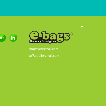
ebagsve@gmail.com
gp7.publi@gmail.com