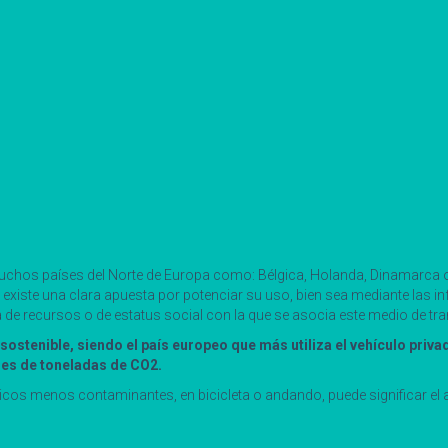
 muchos países del Norte de Europa como: Bélgica, Holanda, Dinamarca 
 existe una clara apuesta por potenciar su uso, bien sea mediante las i
 de recursos o de estatus social con la que se asocia este medio de tr
nsostenible, siendo el país europeo que más utiliza el vehículo pri
nes de toneladas de CO2.
blicos menos contaminantes, en bicicleta o andando, puede significar el 