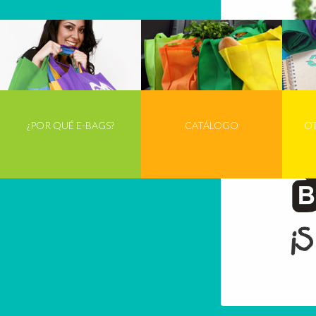
¿POR QUÉ E-BAGS?
CATÁLOGO
O