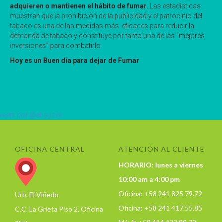
adquieren o mantienen el hábito de fumar.
Las estadísticas
muestran que la prohibición de la publicidad y el patrocinio del
tabaco es una de las medidas más eficaces para reducir la
demanda de tabaco y constituye por tanto una de las “mejores
inversiones” para combatirlo
Hoy es un Buen día para dejar de Fumar
eets por @ebagsve
OFICINA CENTRAL
ATENCIÓN AL CLIENTE
HORARIO: lunes a viernes
10:00 am a 4:00 pm
Oficina: +58 241 825.79.72
Urb. El Viñedo
Oficina: +58 241 417.55.85
C.C. La Grieta Piso 2, Oficina