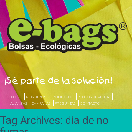
¡Sé parte de la solución!
INICIO
NOSOTROS
PRODUCTOS
PUNTOS DE VENTA
ALIANZAS
CAMPAÑAS
PREGUNTAS
CONTACTO
Tag Archives: dia de no