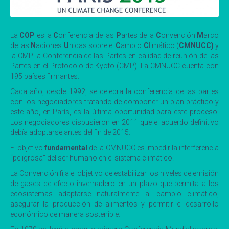
La
COP
es la
C
onferencia de las
P
artes de la
C
onvención
M
arco
de las
N
aciones
U
nidas sobre el
C
ambio
C
limático (
CMNUCC)
y
la CMP la Conferencia de las Partes en calidad de reunión de las
Partes en el Protocolo de Kyoto (CMP). La CMNUCC cuenta con
195 países firmantes.
Cada año, desde 1992, se celebra la conferencia de las partes
con los negociadores tratando de componer un plan práctico y
este año, en París, es la última oportunidad para este proceso.
Los negociadores dispusieron en 2011 que el acuerdo definitivo
debía adoptarse antes del fin de 2015.
El objetivo
fundamental
de la CMNUCC es impedir la interferencia
“peligrosa” del ser humano en el sistema climático.
La Convención fija el objetivo de estabilizar los niveles de emisión
de gases de efecto invernadero en un plazo que permita a los
ecosistemas adaptarse naturalmente al cambio climático,
asegurar la producción de alimentos y permitir el desarrollo
económico de manera sostenible.