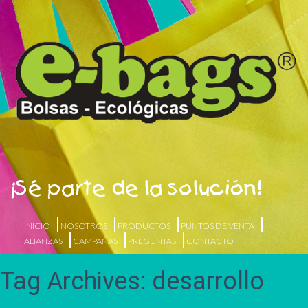
¡Sé parte de la solución!
INICIO
NOSOTROS
PRODUCTOS
PUNTOS DE VENTA
ALIANZAS
CAMPAÑAS
PREGUNTAS
CONTACTO
Tag Archives: desarrollo