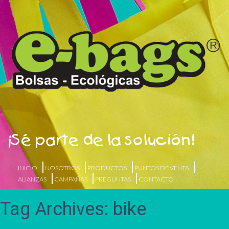
¡Sé parte de la solución!
INICIO
NOSOTROS
PRODUCTOS
PUNTOS DE VENTA
ALIANZAS
CAMPAÑAS
PREGUNTAS
CONTACTO
Tag Archives: bike