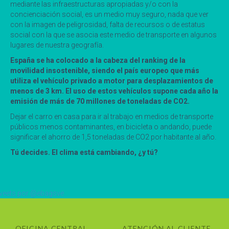
mediante las infraestructuras apropiadas y/o con la
concienciación social, es un medio muy seguro, nada que ver
con la imagen de peligrosidad, falta de recursos o de estatus
social con la que se asocia este medio de transporte en algunos
lugares de nuestra geografía.
España se ha colocado a la cabeza del ranking de la
movilidad insostenible, siendo el país europeo que más
utiliza el vehículo privado a motor para desplazamientos de
menos de 3 km. El uso de estos vehículos supone cada año la
emisión de más de 70 millones de toneladas de CO2.
Dejar el carro en casa para ir al trabajo en medios de transporte
públicos menos contaminantes, en bicicleta o andando, puede
significar el ahorro de 1,5 toneladas de CO2 por habitante al año.
Tú decides. El clima está cambiando, ¿y tú?
eets por @ebagsve
OFICINA CENTRAL
ATENCIÓN AL CLIENTE