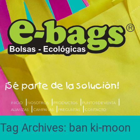
¡Sé parte de la solución!
INICIO
NOSOTROS
PRODUCTOS
PUNTOS DE VENTA
ALIANZAS
CAMPAÑAS
PREGUNTAS
CONTACTO
Tag Archives: ban ki-moon