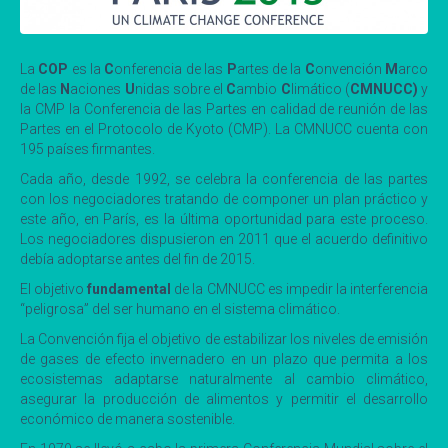
La
COP
es la
C
onferencia de las
P
artes de la
C
onvención
M
arco
de las
N
aciones
U
nidas sobre el
C
ambio
C
limático (
CMNUCC)
y
la CMP la Conferencia de las Partes en calidad de reunión de las
Partes en el Protocolo de Kyoto (CMP). La CMNUCC cuenta con
195 países firmantes.
Cada año, desde 1992, se celebra la conferencia de las partes
con los negociadores tratando de componer un plan práctico y
este año, en París, es la última oportunidad para este proceso.
Los negociadores dispusieron en 2011 que el acuerdo definitivo
debía adoptarse antes del fin de 2015.
El objetivo
fundamental
de la CMNUCC es impedir la interferencia
“peligrosa” del ser humano en el sistema climático.
La Convención fija el objetivo de estabilizar los niveles de emisión
de gases de efecto invernadero en un plazo que permita a los
ecosistemas adaptarse naturalmente al cambio climático,
asegurar la producción de alimentos y permitir el desarrollo
económico de manera sostenible.