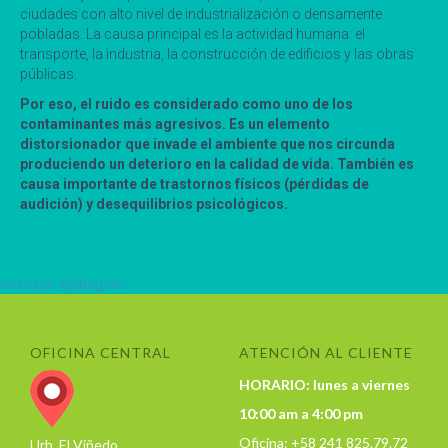
ciudades con alto nivel de industrialización o densamente
pobladas. La causa principal es la actividad humana: el
transporte, la industria, la construcción de edificios y las obras
públicas.
Por eso, el ruido es considerado como uno de los
contaminantes más agresivos. Es un elemento
distorsionador que invade el ambiente que nos circunda
produciendo un deterioro en la calidad de vida. También es
causa importante de trastornos físicos (pérdidas de
audición) y desequilibrios psicológicos.
eets por @ebagsve
OFICINA CENTRAL
ATENCIÓN AL CLIENTE
HORARIO: lunes a viernes
10:00 am a 4:00 pm
Oficina: +58 241 825.79.72
Urb. El Viñedo