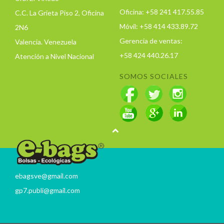
Oficina: +58 241 417.55.85
C.C. La Grieta Piso 2, Oficina
Móvil: +58 414 433.89.72
2N6
Gerencia de ventas:
Valencia. Venezuela
+58 424 440.26.17
Atención a Nivel Nacional
SOMOS SOCIALES
ebagsve@gmail.com
gp7.publi@gmail.com