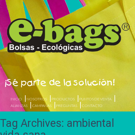
¡Sé parte de la solución!
INICIO
NOSOTROS
PRODUCTOS
PUNTOS DE VENTA
ALIANZAS
CAMPAÑAS
PREGUNTAS
CONTACTO
Tag Archives: ambiental