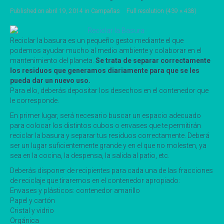
Published on
abril 19, 2014
in
Campañas
Full resolution (439 × 438)
Reciclar la basura es un pequeño gesto mediante el que
podemos ayudar mucho al medio ambiente y colaborar en el
mantenimiento del planeta.
Se trata de separar correctamente
los residuos que generamos diariamente para que se les
pueda dar un nuevo uso.
Para ello, deberás depositar los desechos en el contenedor que
le corresponde.
En primer lugar, será necesario buscar un espacio adecuado
para colocar los distintos cubos o envases que te permitirán
reciclar la basura y separar tus residuos correctamente. Deberá
ser un lugar suficientemente grande y en el que no molesten, ya
sea en la cocina, la despensa, la salida al patio, etc.
Deberás disponer de recipientes para cada una de las fracciones
de reciclaje que tiraremos en el contenedor apropiado:
Envases y plásticos: contenedor amarillo
Papel y cartón
Cristal y vidrio
Orgánica