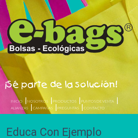
¡Sé parte de la solución!
INICIO
NOSOTROS
PRODUCTOS
PUNTOS DE VENTA
ALIANZAS
CAMPAÑAS
PREGUNTAS
CONTACTO
Educa Con Ejemplo