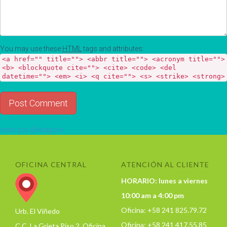
You may use these
HTML
tags and attributes:
<a href="" title=""> <abbr title=""> <acronym title="">
<b> <blockquote cite=""> <cite> <code> <del
datetime=""> <em> <i> <q cite=""> <s> <strike> <strong>
eets por @ebagsve
OFICINA CENTRAL
ATENCIÓN AL CLIENTE
HORARIO: lunes a viernes
10:00 am a 4:00 pm
Oficina: +58 241 825.79.72
Urb. El Viñedo
Oficina: +58 241 417.55.85
C.C. La Grieta Piso 2, Oficina