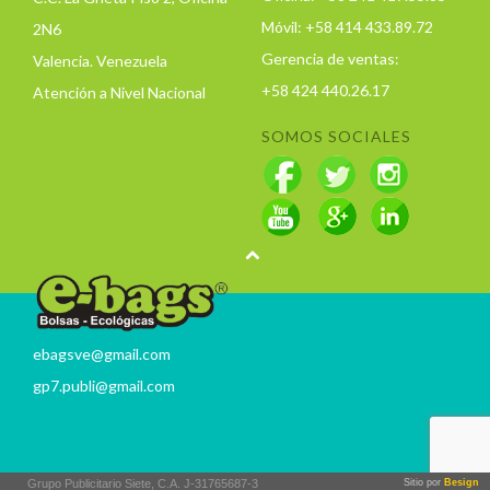
Móvil: +58 414 433.89.72
2N6
Gerencia de ventas:
Valencia. Venezuela
+58 424 440.26.17
Atención a Nivel Nacional
SOMOS SOCIALES
ebagsve@gmail.com
gp7.publi@gmail.com
Grupo Publicitario Siete, C.A. J-31765687-3
Sitio por
Besign