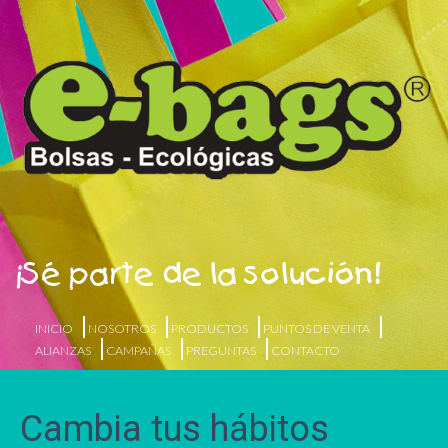
¡Sé parte de la solución!
INICIO
NOSOTROS
PRODUCTOS
PUNTOS DE VENTA
ALIANZAS
CAMPAÑAS
PREGUNTAS
CONTACTO
Cambia tus hábitos