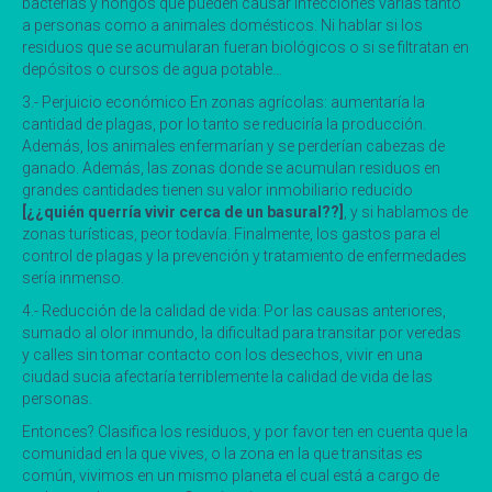
bacterias y hongos que pueden causar infecciones varias tanto
a personas como a animales domésticos. Ni hablar si los
residuos que se acumularan fueran biológicos o si se filtratan en
depósitos o cursos de agua potable…
3.- Perjuicio económico En zonas agrícolas: aumentaría la
cantidad de plagas, por lo tanto se reduciría la producción.
Además, los animales enfermarían y se perderían cabezas de
ganado. Además, las zonas donde se acumulan residuos en
grandes cantidades tienen su valor inmobiliario reducido
[¿¿quién querría vivir cerca de un basural??]
, y si hablamos de
zonas turísticas, peor todavía. Finalmente, los gastos para el
control de plagas y la prevención y tratamiento de enfermedades
sería inmenso.
4.- Reducción de la calidad de vida: Por las causas anteriores,
sumado al olor inmundo, la dificultad para transitar por veredas
y calles sin tomar contacto con los desechos, vivir en una
ciudad sucia afectaría terriblemente la calidad de vida de las
personas.
Entonces? Clasifica los residuos, y por favor ten en cuenta que la
comunidad en la que vives, o la zona en la que transitas es
común, vivimos en un mismo planeta el cual está a cargo de