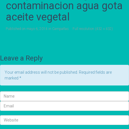
contaminacion agua gota
aceite vegetal
Published on
mayo 6, 2014
in
Campañas
Full resolution (432 × 432)
Leave a Reply
Your email address will not be published. Required fields are
marked
*