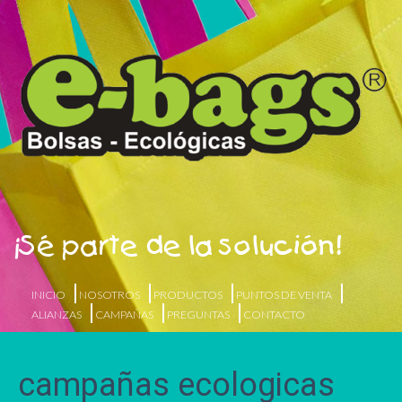
¡Sé parte de la solución!
INICIO
NOSOTROS
PRODUCTOS
PUNTOS DE VENTA
ALIANZAS
CAMPAÑAS
PREGUNTAS
CONTACTO
campañas ecologicas