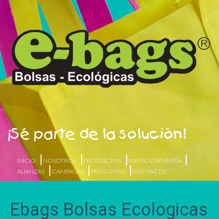
¡Sé parte de la solución!
INICIO
NOSOTROS
PRODUCTOS
PUNTOS DE VENTA
ALIANZAS
CAMPAÑAS
PREGUNTAS
CONTACTO
Ebags Bolsas Ecologicas