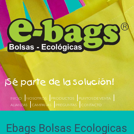
¡Sé parte de la solución!
INICIO
NOSOTROS
PRODUCTOS
PUNTOS DE VENTA
ALIANZAS
CAMPAÑAS
PREGUNTAS
CONTACTO
Ebags Bolsas Ecologicas