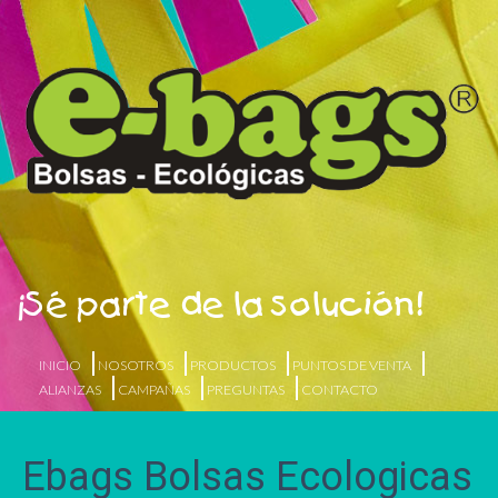
¡Sé parte de la solución!
INICIO
NOSOTROS
PRODUCTOS
PUNTOS DE VENTA
ALIANZAS
CAMPAÑAS
PREGUNTAS
CONTACTO
Ebags Bolsas Ecologicas