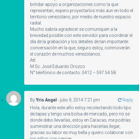
brindar apoyo a organizaciones como la que
representan, espero proyectarlos más aun en todo el
territorio venezolano, por medio de nuestro espacio
radial.
Mucho sabría agradecer se comuniquen a la
brevedad posible con este servidor para coordinar el
día de la grabación y los detalles de tan importante
conversación en la que, seguro estoy, conmoverán
el corazón de muchos venezolanos.
Att.
M.Sc. José Eduardo Orozco
N° telefónico de contacto: 0412 – 597 54 58
By
Yris Angel
-
julio 9, 2014 7:21 pm
Reply
Hola, durante este año estoy recolectando todo tipo
de tapas y tengo una bolsa de mercado, pero no se
donde debo llevarlas, estoy en Caracas, me podrías
suministrar una dirección para hacerlas llegar,
gracias su labor es muy bella y quiero colaborar con
los niños con cancer