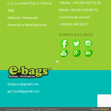
Oficina: +58 241 417.55.85
C.C. La Grieta Piso 2, Oficina
Móvil: +58 414 433.89.72
2N6
Gerencia de ventas:
Valencia. Venezuela
+58 424 440.26.17
Atención a Nivel Nacional
SOMOS SOCIALES
ebagsve@gmail.com
gp7.publi@gmail.com
Grupo Publicitario Siete, C.A. J-31765687-3
Sitio por
Besign