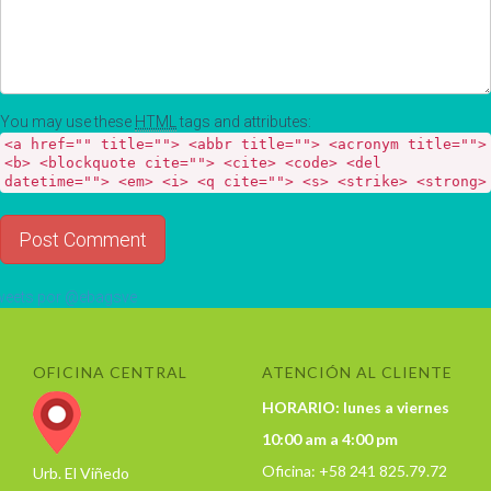
You may use these
HTML
tags and attributes:
<a href="" title=""> <abbr title=""> <acronym title="">
<b> <blockquote cite=""> <cite> <code> <del
datetime=""> <em> <i> <q cite=""> <s> <strike> <strong>
eets por @ebagsve
OFICINA CENTRAL
ATENCIÓN AL CLIENTE
HORARIO: lunes a viernes
10:00 am a 4:00 pm
Oficina: +58 241 825.79.72
Urb. El Viñedo