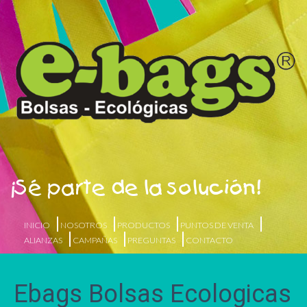
¡Sé parte de la solución!
INICIO
NOSOTROS
PRODUCTOS
PUNTOS DE VENTA
ALIANZAS
CAMPAÑAS
PREGUNTAS
CONTACTO
Ebags Bolsas Ecologicas