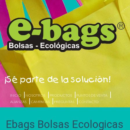
¡Sé parte de la solución!
INICIO
NOSOTROS
PRODUCTOS
PUNTOS DE VENTA
ALIANZAS
CAMPAÑAS
PREGUNTAS
CONTACTO
Ebags Bolsas Ecologicas