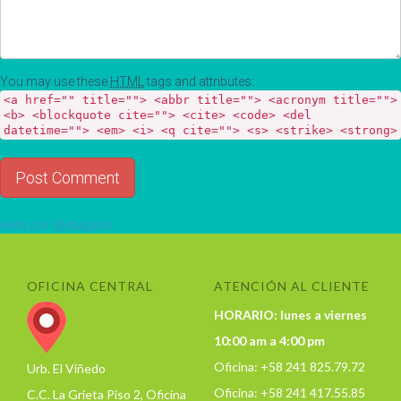
You may use these
HTML
tags and attributes:
<a href="" title=""> <abbr title=""> <acronym title="">
<b> <blockquote cite=""> <cite> <code> <del
datetime=""> <em> <i> <q cite=""> <s> <strike> <strong>
eets por @ebagsve
OFICINA CENTRAL
ATENCIÓN AL CLIENTE
HORARIO: lunes a viernes
10:00 am a 4:00 pm
Oficina: +58 241 825.79.72
Urb. El Viñedo
Oficina: +58 241 417.55.85
C.C. La Grieta Piso 2, Oficina