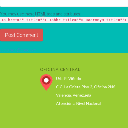
You may use these
HTML
tags and attributes:
<a href="" title=""> <abbr title=""> <acronym title="">
eets por @ebagsve
OFICINA CENTRAL
Urb. El Viñedo
C.C. La Grieta Piso 2, Oficina 2N6
Valencia. Venezuela
Atención a Nivel Nacional