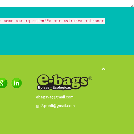
> <em> <i> <q cite=""> <s> <strike> <strong>
ebagsve@gmail.com
gp7.publi@gmail.com